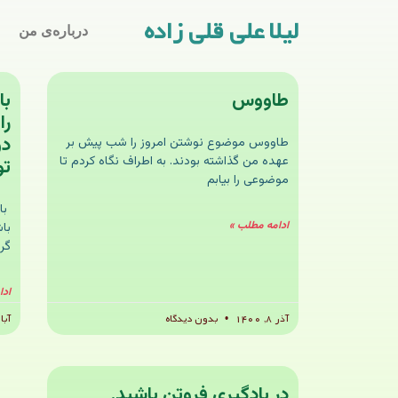
لیلا علی قلی زاده
درباره‌ی من
طاووس
با
را
دو
طاووس موضوع نوشتن امروز را شب پیش‌ بر
عهده من گذاشته بودند. به اطراف نگاه کردم تا
تو
موضوعی را بیابم
با 
ادامه مطلب »
با
گرف
ادا
آذر ۸, ۱۴۰۰
بدون دیدگاه
آبان ۹,
در یادگیری فروتن باشید.