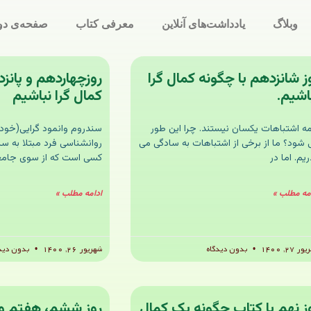
وبلاگ
یادداشت‌های آنلاین
معرفی کتاب
صفحه‌ی دو
ز شانزدهم با چگونه کمال گرا
روزچهاردهم و پانز
اشیم.
کمال گرا نباشیم
ه اشتباهات یکسان نیستند. چرا این طور
سندروم وانمود گرایی(خود 
 شود؟ ما از برخی از اشتباهات به سادگی می
روانشناسی فرد مبتلا به س
یم. اما در
کسی است که از سوی جامعه
مه مطلب »
ادامه مطلب »
ر ۲۷, ۱۴۰۰
بدون دیدگاه
شهریور ۲۶, ۱۴۰۰
بدون دید
ز نهم با کتاب چگونه یک کمال
روز ششم، هفتم و