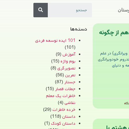
ستان
دسته‌ها
دهم از چگونه
101 ایده توسعه فردی
(101)
ویرانگری) در علم
آموزش
(9)
ندروم خودویرانگری
بوم واژه
(15)
 و دنیای
تصویرگری
(8)
تمرین
(56)
جستار
(87)
جملات قصار
(15)
خاطرات یک معلم
نقاشی
(4)
گاه
خرده خاطرات
(29)
داستان
(118)
داستان کودک
(1)
 هشتم با