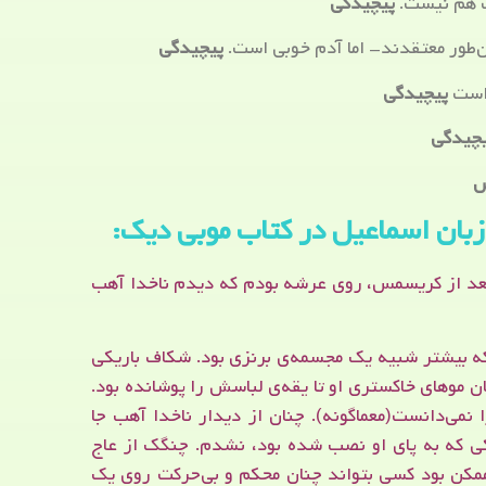
ت هم نیست.
پیچیدگی
‌طور معتقدند- اما آدم خوبی است.
پیچیدگی
 است
پیچیدگی
چیدگی
ش
زبان اسماعیل در کتاب موبی دیک:
عد از کریسمس، روی عرشه بودم که دیدم ناخدا آهب
ه بیشتر شبیه یک مجسمه‌ی برنزی بود. شکاف باریکی
 موهای خاکستری او تا یقه‌ی لباسش را پوشانده بود.
می‌دانست(معماگونه). چنان از دیدار ناخدا آهب جا
ی که به پای او نصب شده بود، نشدم. چنگک از عاج
مکن بود کسی بتواند چنان محکم و بی‌حرکت روی یک