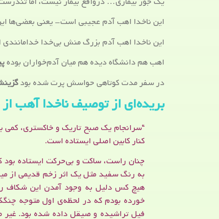
یک جور بیماری… درواقع بیمار نیست، اما تندرس
این ناخدا اهب آدم عجیبی است- یعنی بعضی‌ها این
این ناخدا اهب آدم بزرگ منش بی‌خدا خدامانندی
اهب هم دانشگاه دیده هم میان آدم‌خواران بوده
پی
در سفر مدت کوتاهی حواسش پرت شده بود
گزین
بریده‌ای از توصیف ناخدا آهب از 
“سرانجام یک صبح تاریک و خاکستری، کمی ب
کنار کابین اصلی ایستاده است.
چنان راست، ساکت و بی‌حرکت ایستاده بود ک
به رنگ سفید مثل یک اثر زخم قدیمی از میان
هیچ کس دلیل به وجود آمدن این شکاف را ن
خورده بودم که در لحظه‌ی اول متوجه چنگک
فیل تراشیده و صیقل داده شده بود. غیر م