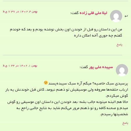
بهمن ۴, ۱۴۰۲ در ۷:۳۷ ق.ظ
لیلا علی قلی زاده
گفت:
من این داستان رو قبل از خوندن اون بخش نوشته بودم و بعد که خوندم
گفتم چه‌ جوری آخه امکان داره
پاسخ
بهمن ۱, ۱۴۰۲ در ۱:۴۴ ق.ظ
سپیده علی پور
گفت:
پرسیدی سبک خاصیه؟ میگم آره سبک سپبده‌پسند
ارباب حلقه‌ها معروفه ولی موسیقیش تو ذهنم نیومد. کاش قبل خوندنش یه بار
گوش میکردم.
حالا هم البته میتونه جالب بشه؛ بعد خوندن این داستان اون موسیقی رو گوش
میدم و صحنه کافه رو تو ذهنم مرور می‌کنم شاید به نتایج جالبی راجع به
شخصیتها رسیدم.
پاسخ