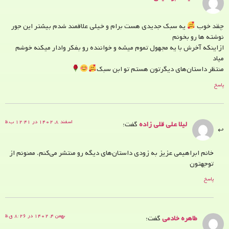
چقد خوب
یه سبک جدیدی هست برام و خیلی علاقمند شدم بیشتر این جور
نوشته ها رو بخونم
ازاینکه آخرش با یه مجهول تموم میشه و خواننده رو بفکر وادار میکنه خوشم
میاد
منتظر داستان‌های دیگرتون هستم تو ابن سبک
پاسخ
اسفند ۸, ۱۴۰۲ در ۱۲:۴۱ ب.ظ
لیلا علی قلی زاده
گفت:
خانم ابراهیمی عزیز به زودی داستان‌های دیگه رو منتشر می‌کنم. ممنونم از
توجهتون
پاسخ
بهمن ۴, ۱۴۰۲ در ۸:۲۶ ق.ظ
طاهره خادمی
گفت: