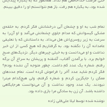
حتی فرصت خداحافظی هم نداد. همانطور که به یکباره پیدایش
شده بود، به یکباره هم رفت. باز هم نتوانستم او را دقیق ببینم.
تمام شب به او و چشمان آبی درخشانش فکر کردم. به حلقه‌ی
مشکی گیسوانش که مدام جلوی چشمانش می‌آمد و او آن‌را به
سرعت به زیر روسری‌اش هل می‌داد. به داستانش که با تعلیقی
عامدانه آن را نگفته بود. به گرفتاریم که هیچ کسی از ان خبر
نداشت و او می‌دانست و به خیلی چیرهای دیگر. نزدیک‌های صبح
خوابم برد. با برآمدن آفتاب، آشفته و پریشان به سراغ آن برگه
رفتم. شماره یک عدد کم داشت. چطور متوجه آن نشده بودم؟
فکر کردم شاید عدد آخر را فراموش کرده است. تمام عددهای
ممکن را جایگزین کردم و شماره گرفتم، ولی هیچ‌کدام میترا
نبودند. یک عدد وجود نداشت و آن می‌توانست هرجایگاهی
داشته باشد. آن زن به سادگی مرا بازی داده بود.
نوشته شده توسط لیلا علی‌قلی زاده