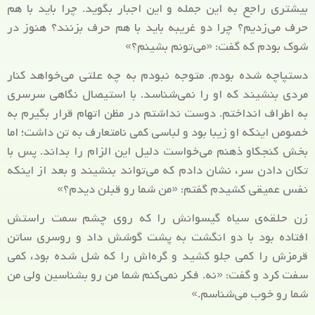
بیشتری راجع به این جمله و این اجبار بگوید. چرا باید با هم
حرف می‌زدیم؟ چرا دو غریبه باید با هم حرف بزنند؟ هنوز در
شوک بودم که گفت: «می‌تونم بشینم؟»
دستپاچه شده بودم. متوجه نبودم به چه علتی می‌خواهد کنار
مردی بنشیند که او را نمی‌شناسد. با استیصال نگاهی سرسری
به اطراف انداختم. دوست نداشتم در مظن اتهام قرار بگیرم به
خصوص اینکه او زیبا بود و لباسی کمی نامتعارف به تن داشت؛ اما
بخش کنجکاو ذهنم می‌خواست دلیل این الزام را بداند. پس با
تکان دادن سر، نشان دادم که می‌تواند بنشیند و بعد از اینکه
نفس عمیقی کشیدم گفتم: «من شما رو قبلن دیدم؟»
زن حلقه‌ی سیاه گیسوانش را که روی چشم سمت راستش
افتاده بود با دو انگشت به پشت گوشش داد و روسری ساتن
قرمزش را کمی جلو کشید و گره‌اش را که شل شده بود، کمی
سفت‌ کرد و گفت: «نه. فکر نمی‌کنم شما من رو بشناسین ولی من
شما رو خوب می‌شناسم.»