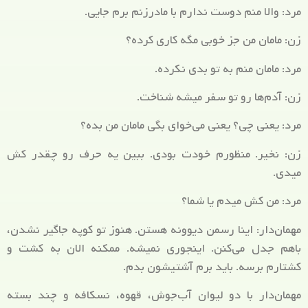
مرد: والا منم دوست ندارم با مادرزنم برم جایی.
زن: مامان من جز خوبی مگه کاری کرده؟
مرد: مامان منم به تو بدی نکرده.
زن: آدم‌ها رو تو سفر میشه شناخت.
مرد: یعنی چی؟ یعنی می‌خوای بگی مامان من بده؟
زن: نخیر. منظورم خودت بودی. ببین یه حرف رو چقدر کش
میدی.
مرد: من کش میدم یا شما؟
مهمان‌دار: اینا رسمن دیوونه هستن. هنوز تو کوپه جاگیر نشدن،
باهم جدل می‌کنن. اینجوری نمیشه. ممکنه الان به کشت و
کشتارم برسه. باید برم آشتیشون بدم.
مهمان‌دار با دو لیوان آب‌جوش، قهوه، نسکافه و چند بسته