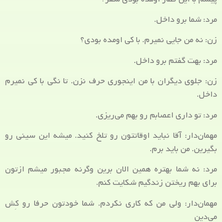
مرد: شما برو داخل.
زن: نه من جایی نمیرم. با کی اومده بودی؟
مرد: بهت گفتم برو داخل.
زن: جلوی دیگران با من اینجوری حرف نزن. تا نگی با کی نمیرم
داخل.
مرد: تو داری اعصابم رو بهم می‌ریزی.
مهمان‌دار: آقا نباید اوقاتتون رو تلخ کنید. میشه این سینی رو
بگیرین. من باید برم.
مرد: نه شما بهتره همین الان برین وگرنه مجبور میشم ازتون
برای بهم ریختن زندگیم شکایت کنم.
مهما‎‌ن‌دار: ولی من که کاری نکردم. شما خودتون حرفا رو کِش
می‌دین