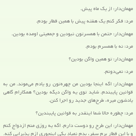
مهمان‌دار: از یک ماه پیش.
مرد: فکر کنم یک هفته پیش با همین قطار بودم.
مهمان‌دار: حتمن با همسرتون نبودین و جمعیتی اومده بودین.
مرد: نه با همسرم بودم.
مهمان‌دار: تو همین واگن بودین؟
مرد: نمی‌دونم.
مهمان‌دار: اگه اینجا بودین من چهره‌تون رو یادم می‌موند. من به
قوانین پایبندم. شاید توی یه واگن دیگه بودین؟ همکارام گاهی
یادشون میره، طرح‌های جدید رو اجرا کنن.
مرد: چطوره حالا شما اینقدر به قوانین پایبندین؟
مهمان‌دار: این طرح رو دوست دارم. اگه یه روزی منم ازدواج کنم
و با این قطار برم سفر، بدم نمیاد یکی اینجوری ازم پذیرایی کنه.