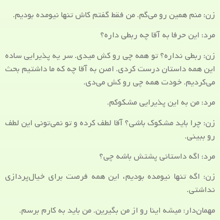
زن: منم همین رو می‌گم. من فقط گفتم کاش تنها نیومده بودیم.
مرد: این حرفا به آقا چه ربطی داره؟
زن: ربطی نداره؟ تو همه چی رو کش میدی. سر یه پذیرایی ساده
این همه داستان درست کردی. اصن به آقا چه که ما داشتیم بحث
می‌کردیم. خودت همه چی رو کش می‌دی.
مرد: من به این پذیرایی مشکوکم.
زن: چرا باید مشکوک باشی؟ آقا لطف کرده و تو نمی‌تونی این لطف
رو ببینی.
مرد: اگه داستانی پشتش باشه چی؟
زن: اگه تنها نیومده بودیم، این همه فرصت برای خیال‌پردازی
نداشتی.
مهمان‌دار: میشه اینا رو از من بگیرین. من باید به کارم برسم.