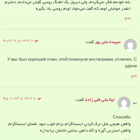
بله خودمم فکر نمی‌کردم. ولی دیروز یک اهنگ روسی گوش می‌دادم. دخترم
انقدر خوشش اومد که گفت می‌خواد اونم روسی یاد بگیره
پاسخ
مهر ۶, ۱۴۰۲ در ۴:۱۶ ب.ظ
سپیده علی پور
گفت:
У вас был хороший план, чтоб покинули инстаграмм, отлично. С
удачи
پاسخ
مهر ۸, ۱۴۰۲ در ۱۰:۲۳ ق.ظ
لیلا علی قلی زاده
گفت:
Спасибо
واقعن هیچی مثل ترک کردن اینستاگرام برام خوب نبود. فضای اینستاگرام
واقعن استرس آوره و اگه داهی نباشی خانمان براندازه