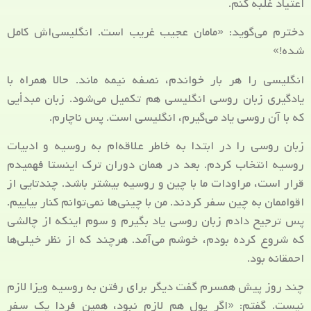
اعتیاد غلبه کنم.
دخترم می‌گوید: «مامان عجیب غریب است. انگلیسی‌اش کامل
شده!»
انگلیسی را هر بار خواندم، نصفه نیمه ماند. حالا همراه با
یادگیری زبان روسی انگلیسی هم تکمیل می‌شود. زبان مبدأیی
که با آن روسی یاد می‌گیرم، انگلیسی است. پس ناچارم.
زبان روسی را در ابتدا به خاطر علاقه‌ام به روسیه و ادبیات
روسیه انتخاب کردم. بعد در همان دوران ترک اینستا فهمیدم
قرار است، مراودات ما با چین و روسیه بیشتر باشد. چندتایی از
اقواممان به چین سفر کردند. من با چینی‌ها نمی‌توانم کنار بیاییم.
پس ترجیح دادم زبان روسی‌ یاد بگیرم و سوم اینکه از چالشی
که شروع کرده بودم، خوشم می‌آمد. هرچند که از نظر خیلی‌ها
احمقانه بود.
چند روز پیش همسرم گفت دیگر برای رفتن به روسیه ویزا لازم
نیست. گفتم: «اگر پول هم لازم نبود، همین فردا یک سفر