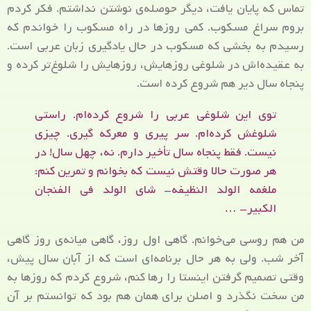
تماس که پایان یافت، دیگر حوصله‌ی نوشتن نداشتم. فکر کردم
بروم سراغ مسکوب. کمی روزها در راه مسکوب را خواندم که
رسیدم به بخشی که مسکوب در حال یادگیری زبان عربی است.
به عقیده‌اش در شلوغی روزهایش، روزهایش را شلوغ‌تر کرده و
پنجاه سال دیر هم شروع کرده است.
توی این شلوغی عربی را شروع کرده‌ام. راستی
شلوغش کرده‌ام. سر پیری و معرکه گیری. چیزی
نیست. فقط پنجاه سال تأخیر دارم. نه، چهل سال! در
هر صورت حالا وقتش نیست که بخوانم و تمرین کنم:
ملغمه الولد النظیفه- شای الولد فی الفنجان
الکبیر- …
من هم روسی می‌خوانم. گاهی اول روز، گاهی میانه‌ی روز گاهی
آخر شب. ولی به هر حال برنامه‌ای است که از آبان سال پیش،
وقتی تصمیم گرفتن اینستا را رها کنم، شروع کردم که روزها به
من سخت نگذرد و اصلن برای همان هم بود که توانستم بر آن