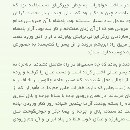
ه در ساخت جواهرات به چنان چیرگی‌ای دست‌یافته بود که
 پادشاه چین مردکی بود که سالی چندین بار تجدید فراش
جود به دل شاه بسیار نشسته بود. پادشاه با آن جبروتش مدام
عروس هم که از آن زنان هفت‌خط و کار بلد بود، آزار پادشاه
زه‌های زرگر ایرانی برایش بیاورند تا او را اذن ورود دهد.
 از طریق راه ابریشم بروند و آن پسر را کت‌بسته به حضورش
چه دوست دارد، بسازد.
دند و بماند که چه سختی‌ها در راه متحمل نشدند. بالاخره به
پسر عیالی اختیار کرده است و دست عیال را گرفته و برده
از اهالی محل شنیدند که مسیر جاده چالوس بر خلاف راه
یبایی‌هایی که دارد، خطرات جانی هم دارد. مأموران که از
ن خریدند. در همان ورودی جاده با بساط جوجه و بلال تنوری
ه را بسته بودند. آن‌ها چندین شبانه روز کنار ورودی جاده
شت نداشتند، بلال و جوجه و ایضاً جگر و خوش‌گوشت میل
 نمی‌ارزد و غذای خوب فقط در بلاد ایران و آن هم ورودی