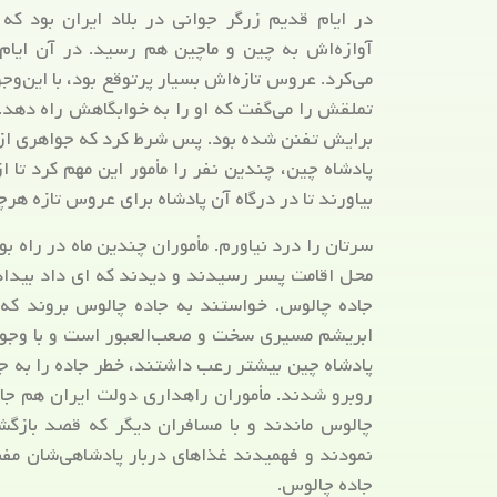
در ایام قدیم زرگر جوانی در بلاد ایران بود ک
آوازه‌اش به چین و ماچین هم رسید. در آن ایام
می‌کرد. عروس تازه‌اش بسیار پرتوقع بود، با این‌و
تملقش را می‌گفت که او را به خوابگاهش راه دهد. 
برایش تفنن شده بود. پس شرط کرد که جواهری از سا
پادشاه چین، چندین نفر را مأمور این مهم کرد تا
بیاورند تا در درگاه آن پادشاه برای عروس تازه هر
سرتان را درد نیاورم. مأموران چندین ماه در راه بو
محل اقامت پسر رسیدند و دیدند که ای داد بیداد 
جاده چالوس. خواستند به جاده چالوس بروند که 
ابریشم مسیری سخت و صعب‌العبور است و با وجود ز
پادشاه چین بیشتر رعب داشتند، خطر جاده را به جا
روبرو شدند. مأموران راهداری دولت ایران هم جاد
چالوس ماندند و با مسافران دیگر که قصد بازگ
نمودند و فهمیدند غذاهای دربار پادشاهی‌شان مفت
جاده چالوس.