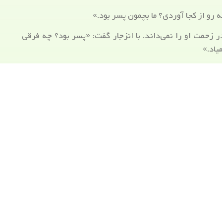
 رو از کجا آوردی؟ ما بچمون پسر بود.»
زحمت او را نمی‌داند. با انزجار گفت: «پسر بود؟ چه فرقی
یاد.»
بود. دامادش اتاق را ترک کرد. پرستاری می‌گفت: «خیلی خوب
نجا دوربین داره. بزارین چک کنم.»
نوزاد رو از کجا آوردین؟ الان دارن دنبالش می‌گردن. باید
ه.»
 زنش سخت است. از اتاق بیرون آمد و خودش را به زنی رساند
 گفت: «خانم. نوزادتون پیش ماست. مادر زنم شوکه شده از
جازه بدین چند دقیقه‌ای پیش ما باشه تا من بیارم و تحویلش
رش هنوز خوابه. بچه رو سپرده بود به من. دو دقیقه رفتم