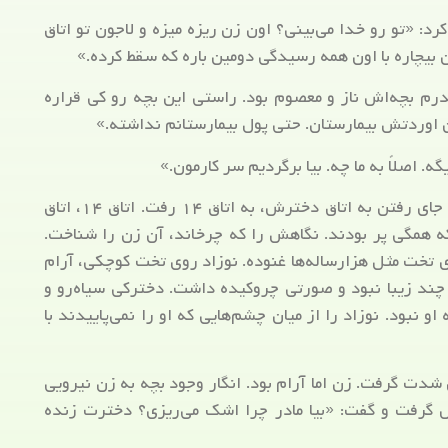
 «تو رو خدا می‌بینی؟ اون زن ریزه میزه و لاجون تو اتاق
م بچه‌اش ناز و معصوم بود. راستی این بچه رو کی قراره
وردتش بیمارستان. حتی پول بیمارستانم نداشته.»
. اصلاً به ما چه. بیا برگردیم سر کارمون.»
شده بود. به جای رفتن به اتاق دخترش، به اتاق ۱۴ رفت. اتاق ۱۴، اتاق
ه همگی پر بودند. نگاهش را که چرخاند، آن زن را شناخت.
تخت مثل هزارساله‌ها غنوده. نوزاد روی تخت کوچکی، آرام
ند زیبا نبود و صورتی چروکیده داشت. دخترکی سیاه‌رو و
نبود. نوزاد را از میان چشم‌هایی که او را نمی‌پاییدند با
شدت گرفت. زن اما آرام بود. انگار وجود بچه به زن نیرویی
رفت و گفت: «بیا مادر چرا اشک می‌ریزی؟ دخترت زنده