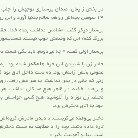
در بخش زایمان، صدای پرستاری توجهش را جلب کرد:
۱۴ سومین بچه‌اش رو هم سالم بدنیا آورد و این زن بیچاره با اون همه رسیدگی دومین باره که سقط کرده.»
پرستار دیگر گفت: «شانس نداشت بنده خدا. چقدر
بزرگ کنه؟ این که وضعش خوب نیست. همسایشون ا
پرستار اولی گفت: « چه می‌دونم. لابد یکی هست دیگه
خاطر زن با شنیدن این حرف‌ها
مکدر
عمومی بخش زایمان بود. ده تخت داخل اتاق بود ک
زنی که جانی در بدن نداشت. به سراغش رفت. روی 
و بی‌صدا خفته. در ظاهر هیچ مشکلی نداشت. هر چ
نحیف. زن نوزاد را آغوشید. هیچ کسی حواسش به او 
خود به اتاق دخترش برد.
دختر بی‌وقفه می‌گریست. با دیدن مادرش گریه‌اش 
تازه داده باشد. بچه را با
صلابت
به سمت دخترش گ
است. بیا تو آغوشت بگیر.»