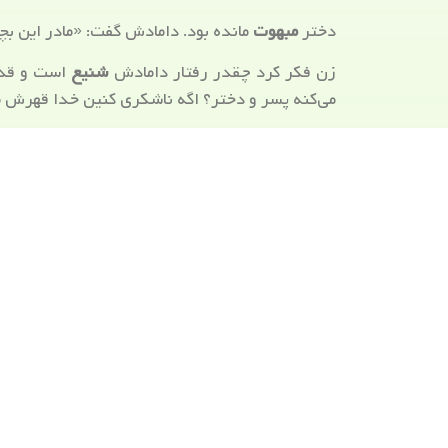
دختر
مبهوت
مانده بود. دامادش گفت: «مادر این بچه
زن فکر کرد چقدر رفتار دامادش
شنیع
است و قدر 
می‌کنه پسر و دختر؟ اگه ناشکری کنین خدا قهرش م
بیرون از اتاق هیاهویی برپا بود. صداها نامفهوم 
آروم باشین. نوزاد گم نمیشه. نوزاد همین‌جاست. ای
دامادش دوباره به اتاق برگشت و گفت: «مادر این 
نوزاد رو ببریم به مادرش تحویل بدیم.»
زن گفت: «این بچه مال دختر خودمه. هیچ جایی نمیر
دامادش فکر کرد حالا جدا کردن آن نوزاد از مادر
که برای گم شدن نوزاد هیاهو راه انداخته بود و
مرگ نوه‌اش و حالا نوزاد رو اورده پیش خانم من. ا
بدم.»
زن گفت: «من که مادرش نیستم. من همسایشونم. ماد