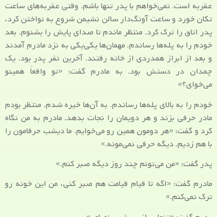
عقربه است. نمی‌خواهم با پدر تنها باشم. وقتی عقربه‌های ساعت
تکان خورد و ساعت آونگ‌دار سالن نشیمن شروع به نواختن کرد،
پدر اتاق را ترک کرد. منتظر ماندم تا صدای پایش را بشنوم. بعد
خودم را به پله‌ها رساندم. مهمان‌ها یکی‌یکی به نزد مادرم آمدند
و بعد از ابراز همدردی از خانه رفتند. آخرین نفر پدر بود. یک
چمدان در دستش بود. به مادرم گفت: «تو واقعاً همینو
می‌خوای؟»
خودم را به بالای پله‌ها رساندم. به آن‌ها خیره شدم. منتظر بودم
مادر حرفی بزند و هر دویمان را نجات بدهد. مادرم به من نگاه
کرد و گفت: «هر دومون همین رو می‌خوایم. ما دیشب حرفامون را
با هم زدیم. دیگه حرفی نمی‌مونه.»
پدر گفت: «من می‌تونم چند روز دیگه صبر کنم.»
مادرم گفت: «اگه تا قیام قیامت هم صبر کنی، من این خونه رو
ترک نمی‌کنم.»