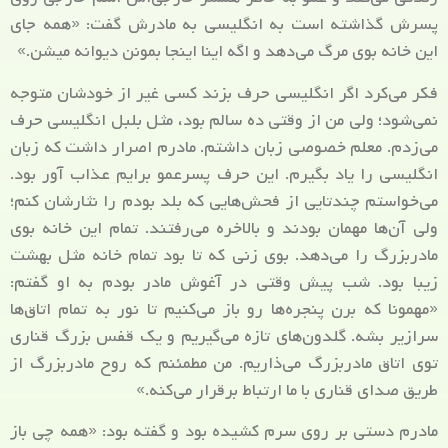
پسرش گذاشته است به انگلیسی به مادرش گفت: «همه جای
این خانه بوی مرگ می‌دهد و اگه اینا اینجا بمونن دیوانه میشن.»
فکر می‌کرد اگر انگلیسی حرف بزند کسی غیر از خودشان متوجه
نمی‌شود؛ ولی من از وقتی ده سالم بود، مثل بلبل انگلیسی حرف
می‌زدم. معلم خصوصی زبان داشتم. مادرم اصرار داشت که زبان
انگلیسی را یاد بگیرم. این حرف پسرعمو برایم عذاب آور بود.
می‌خواستم چندتایی از فحش‌هایی که بلد بودم را نثارشان کنم؛
ولی آن‌ها مهمان بودند و بالاخره می‌رفتند. تمام این خانه بوی
مادربزرگ را می‌دهد. بوی زنی که تا بود تمام خانه مثل بهشت
زیبا بود. شب پیش وقتی در آغوش مادر بودم به او گفتم:
«مهمونا که برن پنجره‌ها رو باز می‌کنیم تا نور به تمام اتاق‌ها
سرازیر بشه. گلدون‌های تازه می‌گیریم و یک قفس بزرگ قناری
توی اتاق مادربزرگ می‌ذاریم. من مطمئنم که روح مادربزرگ از
طریق صدای قناری با ما ارتباط برقرار می‌کنه.»
مادرم دستی بر روی سرم کشیده بود و گفته بود: «همه چی باز