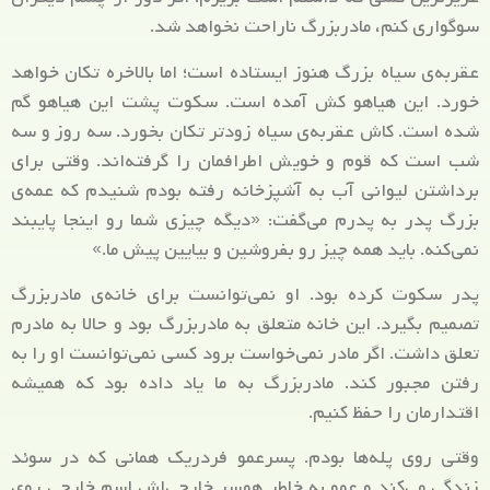
سوگواری کنم، مادربزرگ ناراحت نخواهد شد.
عقربه‌ی سیاه بزرگ هنوز ایستاده است؛ اما بالاخره تکان خواهد
خورد. این هیاهو کش آمده است. سکوت پشت این هیاهو گم
شده است. کاش عقربه‌ی سیاه زودتر تکان بخورد. سه روز و سه
شب است که قوم و خویش اطرافمان را گرفته‌اند. وقتی برای
برداشتن لیوانی آب به آشپزخانه رفته بودم شنیدم که عمه‌ی
بزرگ پدر به پدرم می‌گفت: «دیگه چیزی شما رو اینجا پایبند
نمی‌کنه. باید همه چیز رو بفروشین و بیایین پیش ما.»
پدر سکوت کرده بود. او نمی‌توانست برای خانه‌ی مادربزرگ
تصمیم بگیرد. این خانه متعلق به مادربزرگ بود و حالا به مادرم
تعلق داشت. اگر مادر نمی‌خواست برود کسی نمی‌توانست او را به
رفتن مجبور کند. مادربزرگ به ما یاد داده بود که همیشه
اقتدارمان را حفظ کنیم.
وقتی روی پله‌ها بودم. پسرعمو فردریک همانی که در سوئد
زندگی می‌کند و عمو به خاطر همسر خارجی‌اش اسم خارجی روی