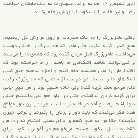
اتاق نشیمن ۱۲ ضربه بزند، میهمان‌ها به خانه‌هایشان خواهند
رفت و این خانه را با سکوت ابدی‌اش رها می‌کنند.
وقتی مادربزرگ را به خاک سپردیم و روی مزارش گل ریختیم،
هیچ کسی گریه نکرد. حتی مادر که مادربزرگ را خیلی دوست
می‌داشت. مادربزرگ قبل مردن گفته بود که همه‌ی ما را می‌بیند
و نمی‌خواهد شاهد اشک‌های ما باشد. از ما خواسته بود که
اقتدارمان را مثل همیشه حفظ کنیم و اجازه ندهیم هیچ کسی
اشک‌های ما را ببیند. من درست از ساعتی که مادربزرگ رفت،
دلم می‌خواست گریه کنم؛ ولی خانه شلوغ بود و من هیچ جایی
برای گریه کردن نداشتم. حتی در اتاق هم نمی‌توانستم خیلی
تنها باشم. رفت و آمد در خانه زیاد است. چرا در این طور مواقع
همه فکر می‌کنند که باید دور و برمان را بگیرند و مرتب چیزی
بگویند؟ حالا من به هیچ کلمه‌ای برای تسلی احتیاج ندارم. من
فقط به دنبال سکوت هستم. می‌خواهم در آغوش سکوت برای
عزیزترین کسی که داشتم اشک بریزم. اگر دور از چشم دیگران