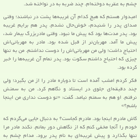
چشم به عقربه دوخته‌ام. چند ضربه به در نواخته شد.
امیدوار هستم که هیچ کدام آن غریبه‌ها پشت در نباشند؛ وقتی
صدای پدر را شنیدم، خوش‌حال نشدم. پدر هم برایم غریبه
بود. پدر مدت‌ها بود که پیش ما نبود. وقتی مادربزرگ بیمار شد،
پیش ما آمد. مهربان‌تر از قبل شده بود. مادر به مهربانی‌اش
احتیاج داشت؛ ولی من مهربانی‌اش را دوست نداشتم. من به تنها
چیزی که احتیاج داشتم سکوت بود. پدر تمام آن غریبه‌ها را خبر
کرده بود.
فکر کردم امشب آمده است تا دوباره مادر را از من بگیرد؛ ولی
چند دقیقه‌ای جلوی در ایستاد و نگاهم کرد. من به سمتش
نرفتم. او هم به سمتم نیامد. گفت: «تو دوست نداری من اینجا
باشم؟»
کاش مادرم اینجا بود. مادرم کجاست؟ به دنبال جایی می‌گردم که
خودم را آنجا مخفی کنم که از نگاهش دور بمانم. نکند مادر مرا
تنها بگذارد و پیش غریبه‌ای به نام پدر برود. مدام چشم به