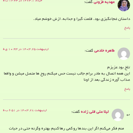
خرداد ۱, ۱۴۰۳ در ۱۲:۴۳ ب.ظ
عهدیه فزونی
گفت:
داستان غم‌انگیزی بود. قلمت گیرا و جذابه. ازش خوشم میاد.
پاسخ
اردیبهشت ۲۵, ۱۴۰۳ در ۱۰:۴۳ ق.ظ
طاهره خادمی
گفت:
تلخ بود عزیزم
این همه اتصال به مادر برام جالب نیست حس میکنم روح ها متصل میشن و واقعا
عذاب آوره زندگی بعد از اونا
پاسخ
اردیبهشت ۲۸, ۱۴۰۳ در ۶:۵۱ ب.ظ
لیلا علی قلی زاده
گفت:
منم فکر می‌کنم اگر این بندها رو کمی رها کنیم بهتره وگرنه حتی در حیات