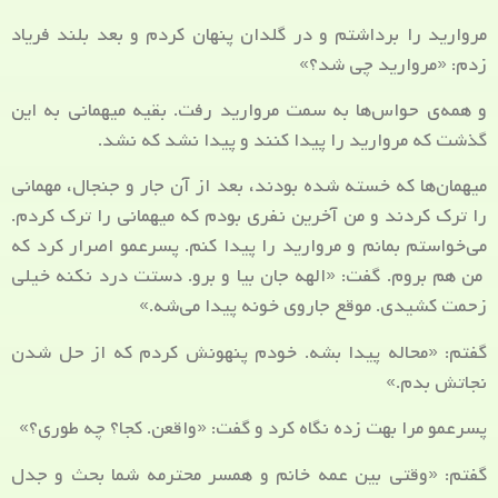
مروارید را برداشتم و در گلدان پنهان کردم و بعد بلند فریاد
زدم: «مروارید چی شد؟»
و همه‌ی حواس‌ها به سمت مروارید رفت. بقیه میهمانی به این
گذشت که مروارید را پیدا کنند و پیدا نشد که نشد.
میهمان‌ها که خسته شده بودند، بعد از آن جار و جنجال، مهمانی
را ترک کردند و من آخرین نفری بودم که میهمانی را ترک کردم.
می‌خواستم بمانم و مروارید را پیدا کنم. پسرعمو اصرار کرد که
من هم بروم. گفت: «الهه‌ جان بیا و برو. دستت درد نکنه خیلی
زحمت کشیدی. موقع جاروی خونه پیدا می‌شه.»
گفتم: «محاله پیدا بشه. خودم پنهونش کردم که از حل شدن
نجاتش بدم.»
پسرعمو مرا بهت زده نگاه کرد و گفت: «واقعن. کجا؟ چه طوری؟»
گفتم: «وقتی بین عمه خانم و همسر محترمه شما بحث و جدل