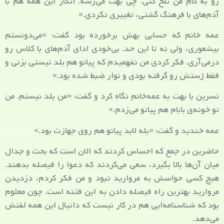
رو به کام من تلخ کنی. چی بهت می‌رسه. انگار این همه هم با
آدم‌های با فرهنگ گشتی، تغییری نکردی.»
عمه خانم که حسابی بهش برخورده بود گفت: «می‌دونستم
بیشعوری، ولی نه تا این حد. بی‌خودی ادای آدم‌های با کلاس رو
درمی‌آری. فکر کردی من نفهمیدم که پیانو هم بلد نیستی بزنی و
فقط ژستش رو گرفته بودی و نوار ضبط شده بود.»
نسرین با بهت به عمه‌خانم نگاه کرد و گفت: «من بلد نیستم. من
تو خونه‌ی بابام هم پیانو می‌زدم.»
عمه خندید و گفت: «بله لابد پیانو هم روی جهازت بود.»
حاضرین در جمع که احساس کردند که الان است که بحث و جدال
میان آن‌ها بالا بگیرد، سعی می‌کردند که دعوا را فیصله بدهند.
هیچ کسی حواسش به مروارید نبود و من فکر کردم، دزدیدن
مروارید بهترین راه فیصله دادن به این فتنه است. چون معلوم
بود که شناسنامه‌ایی هم در کار نیست که دانیال این همه لفتش
می‌دهد.