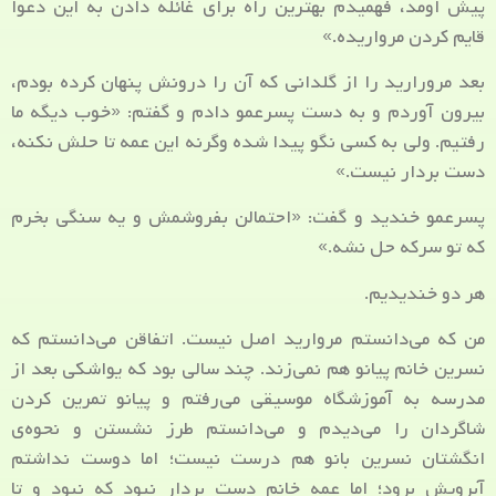
پیش اومد، فهمیدم بهترین راه برای غائله دادن به این دعوا
قایم کردن مرواریده.»
بعد مرورارید را از گلدانی که آن را درونش پنهان کرده بودم،
بیرون آوردم و به دست پسرعمو دادم و گفتم: «خوب دیگه ما
رفتیم. ولی به کسی نگو پیدا شده وگرنه این عمه تا حلش نکنه،
دست بردار نیست.»
پسرعمو خندید و گفت: «احتمالن بفروشمش و یه سنگی بخرم
که تو سرکه حل نشه.»
هر دو خندیدیم.
من که می‌دانستم مروارید اصل نیست. اتفاقن می‌دانستم که
نسرین خانم پیانو هم نمی‌زند. چند سالی بود که یواشکی بعد از
مدرسه به آموزشگاه موسیقی می‌رفتم و پیانو تمرین کردن
شاگردان را می‌دیدم و می‌دانستم طرز نشستن و نحوه‌ی
انگشتان نسرین بانو هم درست نیست؛ اما دوست نداشتم
آبرویش برود؛ اما عمه خانم دست بردار نبود که نبود و تا