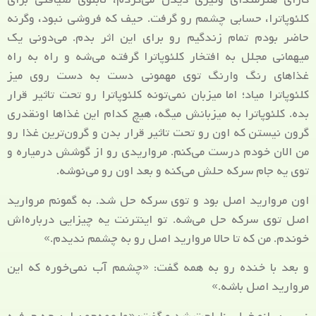
کلئوپاترا، حسابی چشمم رو گرفت. حیف که فروشی نبود، وگرنه
حاضر بودم تمام زندگیم رو برای این اثر بدم. می‌دونی یک
میهمانی مجلل به افتخار کلئوپاترا گرفته می‌شه و راه به‌ راه
غذاهای رنگ وارنگ توی مهمونی دست به دست روی میز
کلئوپاترا میاد؛ اما میزبان نمی‌تونه کلئوپاترا رو تحت تاثیر قرار
بده. کلئوپاترا به میزبانش میگه، هیچ کدام این غذاها اونقدری
گرون نیستن که اون رو تحت تاثیر قرار بدن و گرون‌ترین غذا رو
من الان خودم درست می‌کنم. مرواریدی رو از گوشش درمیاره و
توی یه جام سرکه حلش می‌کنه و بعد اون رو می‌نوشه.
اون مروارید اصل بود و توی سرکه حل شد. به گمونم مروارید
اصل توی سرکه حل می‌شه. تو اینترنت یه چیزایی درباره‌اش
خوندم. من که تا حالا مروارید اصل رو به چشمم ندیدم.»
و بعد با خنده رو به همه گفت: «چشمم آب نمی‌خوره که این
مروارید اصل باشه.»