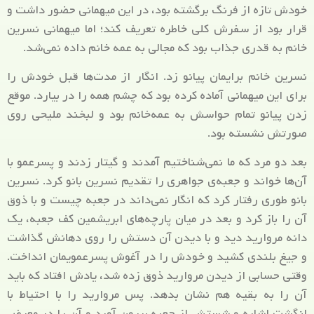
خودش تازه از فرنگ برگشته بود، در این میهمانی حضور داشت و
قرار بود از سفرش کلی خاطره تعریف کند؛ اما میهمانی نسرین
خانم به قدری جذاب بود که مجالی به عمه خانم داده نمی‌شد.
نسرین خانم برایمان پیانو زد. انگار از مدت‌ها قبل خودش را
برای این میهمانی آماده کرده بود که چشم ‌همه را در بیارد. موقع
زدن پیانو تمام حواسش به عمه‌خانم بود و لبخند ملیحی روی
صورتش نشسته بود.
بعد دو مرد که ما نمی‌شناختیم آمدند و گیتار زدند و پسرعمو با
آن‌ها خواند و جعبه‌ی جواهری را تقدیم نسرین بانو کرد. نسرین
بانو طوری رفتار کرد که انگار نمی‌داند در جعبه چیست و با ذوق
آن را باز کرد و بعد در میان پارچه‌های ابریشمین کف جعبه، یک
دانه مروارید دید و با دیدن آن دستش را روی دهانش گذاشت
و جیغ بلندی کشید و خودش را در آغوش پسرعمویمان انداخت.
وقتی حسابی از دیدن مروارید ذوق زده شد، یادش افتاد که باید
آن را به بقیه هم نشان بدهد. پس مروارید را با احتیاط با
انگشت اشاره و شستش از جعبه بیرون آورد و آن را در معرض