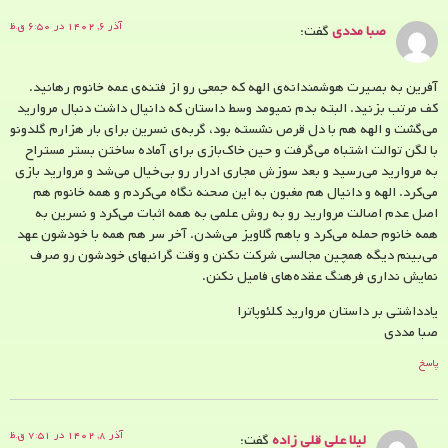
آذر ۶, ۱۴۰۲ در ۶:۵۰ ق.ظ
صبا مددی
گفت:
آفرین به بصیرت هوشمندانه‌‌ی الهه که جمعی رو از فتنه‌ی عمه خانوم رهانید.
کف مرتب بزنید. البته بدم نمیومد وسط داستان که دانیال داشت دنبال مروارید
می‌گشت و الهه هم با دل قرص نشسته بود، گربه‌ی نسرین برای بار هزارم گلدونو
با لگن توالت اشتباه می‌گرفت و حین خاک‌بازی برای آماده ساختن بستر مستراح
به مروارید می‌رسید و بعد سوزش مجاری ادرار رو بی‌خیال می‌شد و مروارید بازی
می‌کرد. الهه و دانیال هم مغبون به این صحنه نگاه می‌کردم و همه خانوم هم
اصل عدم اصالت مروارید رو به روش علمی به همه اثبات می‌کرد و نسرین به
همه خانوم حمله می‌کرد و باهم گلاویز می‌شدن. آخر سر هم همه با خودشون عهد
می‌بینم دیگه همچین مجالسی شرکت نکنن و وقت گرانبهای خودشون رو صرف
نمایش نداری فرهنگ عقده‌های فامیل نکنن.
یادداشتی بر داستان مروارید کلئوپاترا
صبا مددی
پاسخ
آذر ۸, ۱۴۰۲ در ۷:۵۱ ق.ظ
لیلا علی قلی زاده
گفت: