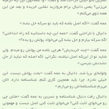
نسرین بانو خیلی ناراحت شد و گفت: «وا عمه‌جون این چه حرفیه
می‌زنی؟ یعنی دانیال برام مروارید تقلبی خریده و بعد من این
همه ذوق می‌کنم.»
عمه گفت: «اگه اصل باشه که باید تو سرکه حل بشه.»
دانیال با ناراحتی گفت: «عمه این چه داستانیه که راه انداختی؟
اگه سرکه بیارم و حل بشه کی می‌خواد پولش رو بده؟»
عمه گفت: «چند خریدیش؟ هرچی باشه من پولش رو میدم. ولی
شاید تو از این‌که اصل نباشه، نگرانی. اگه اصله که نباید از حل
نشدنش بترسی.»
ولوله‌ای برپا شد. دانیال به عمه گفت: «بحث پولش نیست. این
خیلی نادره. چرا باید همچین کاری کنم. شناسنامه داره. الان
می‌رم شناسنامه‌اش رو می‌ارم.»
دانیال رفت دنبال شناسنامه و نسرین به عمه گفت: «مثلن چی
رو می‌خوای ثابت کنی؟ می‌خوای ثابت کنی اصل نیست و مهمونی