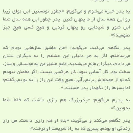
به پدر خیره می‌شوم و می‌گویم: «چطور تونستین این نوای زیبا
رو این همه سال از ما پنهان کنین. پدر چطور این همه سال شما
این شور و شیدایی رو پنهان کردین و هیچ کسی هیچ چیز
نفهمید؟»
پدر نگاهم می‌کند. می‌گوید: «من عاشق ساز‌هایی بودم که
می‌ساختم. اگر به هر دلیلی این عشقم را به دیگران نشان
می‌دادم، دیگران مانع می‌شدند. مانع عشق من به موسیقی و ساز.
سخت بود. کار آسانی نبود. کار هرکسی نیست. اگر مطمئن نبودم
که تو از عهده‌اش برنمی‌آیی. هیچ وقت این راز را به تو نمی‌گفتم؛
اما پسرها راز نگهدار پدر هستند.»
به پدرم می‌گویم: «پدربزرگ هم رازی داشت که فقط شما
بدونین؟»
پدر نگاهم می‌کند و می‌گوید: «بله او هم رازی داشت. من راز
زندگی او بودم. پسری که به راه شریعت او نرفت.»