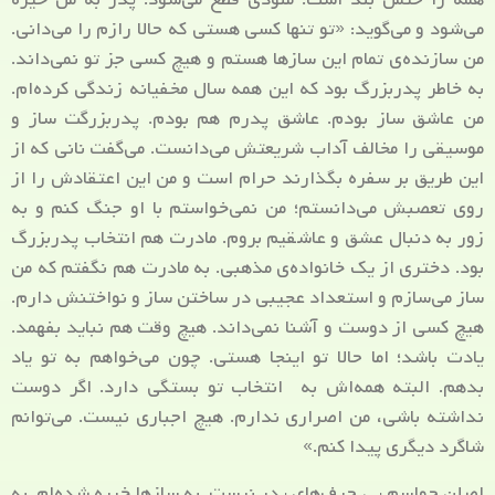
می‌شود و می‌گوید: «تو تنها کسی هستی که حالا رازم را می‌دانی.
من سازنده‌ی تمام این سازها هستم و هیچ کسی جز تو نمی‌داند.
به خاطر پدربزرگ بود که این همه سال مخفیانه زندگی کرده‌ام.
من عاشق ساز بودم. عاشق پدرم هم بودم. پدربزرگت ساز و
موسیقی را مخالف آداب شریعتش می‌دانست. می‌گفت نانی که از
این طریق بر سفره بگذارند حرام است و من این اعتقادش را از
روی تعصبش می‌دانستم؛ من نمی‌خواستم با او جنگ کنم و به
زور به دنبال عشق و عاشقیم بروم. مادرت هم انتخاب پدربزرگ
بود. دختری از یک خانواده‌ی مذهبی. به مادرت هم نگفتم که من
ساز می‌سازم و استعداد عجیبی در ساختن ساز و نواختنش دارم.
هیچ کسی از دوست و آشنا نمی‌داند. هیچ وقت هم نباید بفهمد.
یادت باشد؛ اما حالا تو اینجا هستی. چون می‌خواهم به تو یاد
بدهم. البته همه‌اش به انتخاب تو بستگی دارد. اگر دوست
نداشته باشی، من اصراری ندارم. هیچ اجباری نیست. می‌توانم
شاگرد دیگری پیدا کنم.»
اصلن حواسم پی حرف‌های پدر نیست. به سازها خیره شده‌ام. به