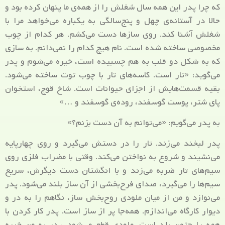
که چرا پدر این همه سال شغلش را از همه‌ی ما پنهان کرده بود و
حالا در آستانه‌ی چهل و پنج‌سالگی به یکباره می‌خواهد مرا با
شغلش آشنا کند. روی سازها دست می‌کشم. هر کدام از چوب
مخصوصی ساخته شده است. نام هیچ کدام را نمی‌دانم. به سازی
که به شکل دو قلب به هم چسبیده است، خیره می‌شوم و پدر
می‌گوید: «تار است. کاسه‌های تار با چوب توت ساخته می‌شود.
بقیه قسمت‌هایش از اجزای حیوانات است. شاخ قوچ، استخوان
پای شتر، پوست گوسفند، روده‌ی گوسفند و …»
به پدر می‌گویم: «می‌توانم به آن دست بزنم؟»
پدر لبخند می‌زند. تار را در دستش می‌گیرد و روی چهارپایه
می‌نشیند و شروع به نواختن می‌کند. وقتی با مضراب فلزی روی
سیم‌های تار ضربه می‌زند و با انگشتان دست دیگرش، سریع
سیم‌ها را می‌گیرد، صدای فرح‌بخشی از آن ساز بلند می‌شود. پدر
می‌نوازد و من از میان ملودی روح‌بخش ساز، نگاهم را به در و
دیوار کارگاه می‌اندازم. همه‌جا پر از ساز است. پدر کار کردن با
همه را حتمن بلد است. ملودی قطع می‌شود. پدر به من خیره