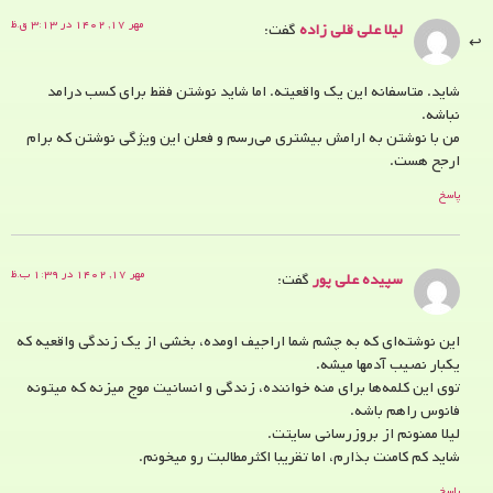
مهر ۱۷, ۱۴۰۲ در ۳:۱۳ ق.ظ
لیلا علی قلی زاده
گفت:
شاید. متاسفانه این یک واقعیته. اما شاید نوشتن فقط برای کسب درامد
نباشه.
من با نوشتن به ارامش بیشتری می‌رسم و فعلن این ویژگی نوشتن که برام
ارجح هست.
پاسخ
مهر ۱۷, ۱۴۰۲ در ۱:۳۹ ب.ظ
سپیده علی پور
گفت:
این نوشته‌ای که به چشم شما اراجیف اومده، بخشی از یک زندگی واقعیه که
یکبار نصیب آدمها میشه.
توی این کلمه‌ها برای منه خواننده، زندگی و انسانیت موج میزنه که میتونه
فانوس راهم باشه.
لیلا ممنونم از بروزرسانی سایتت.
شاید کم کامنت بذارم، اما تقریبا اکثرمطالبت رو میخونم.
پاسخ