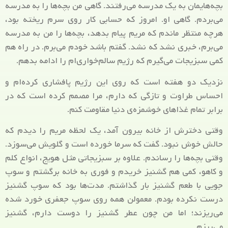
بچه‌هایمان به یک مدرسه می‌رفتند. گاهی من بچه‌ها را به مدرسه
می‌بردم. گاهی او. امروز که حسابی کار روی سرم ریخته بود،
هرچه منتظر ماندم که مریم پیام بدهد، بچه‌ها را من به مدرسه
می‌برم، خبری نشد که نشد. گفتم باشد خودم می‌برم. در راه هم
کمی سبزیجات می‌گیرم که رژیم سالم‌خواری‌ام را ادامه بدهم.
نزدیک دو هفته است که روی این رژیم پافشاری کرده‌ام و
احساس طراوت و تازگی که دارم، مرا مصمم کرده است که در
برابر تمام غذاهای خوشمزه‌ی دنیا مقاومت کنم.
وقتی دخترش از خانه بیرون آمد، یک لحظه مریم را دیدم که
حالش خوش نبود. گفت که سرما خورده است و گلویش می‌سوزد.
وقتی بچه‌ها را رساندم. علاوه بر سبزیجاتی مثل هویج، انواع کلم
و کاهو، کمی هم گشنیز خریدم و فوری به خانه برگشتم و سوپ
جویی با طعم گشنیز بار گذاشتم. مدت‌ها بود که سوپ گشنیز
درست نکرده بودم. معمولن همه روی سوپ جعفری خورد شده
می‌ریزند؛ اما من چون عطر گشنیز را دوست دارم، گشنیز
می‌ریزم.