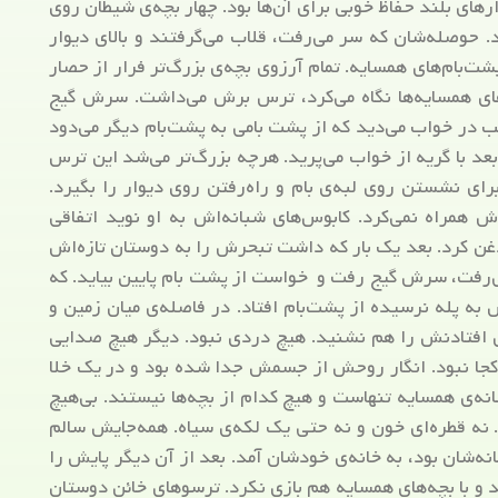
رهای بلند حفاظ خوبی برای آن‌ها بود. چهار بچه‌ی شیطان روی
حوصله‌شان که سر می‌رفت، قلاب می‌گرفتند و بالای دیوار
شت‌بام‌های همسایه. تمام آرزوی بچه‌ی بزرگ‌تر فرار از حصار
ام‌های همسایه‌ها نگاه می‌کرد، ترس برش می‌داشت. سرش گیج
در خواب می‌دید که از پشت بامی به پشت‌بام دیگر می‌دود
بعد با گریه از خواب می‌پرید. هرچه بزرگ‌تر می‌شد این ترس
ی نشستن روی لبه‌ی بام و راه‌رفتن روی دیوار را بگیرد.
ش همراه نمی‌کرد. کابوس‌های شبانه‌اش به او نوید اتفاقی
ن کرد. بعد یک بار که داشت تبحرش را به دوستان تازه‌اش
می‌رفت، سرش گیج رفت و خواست از پشت بام پایین بیاید. که
 به پله نرسیده از پشت‌بام افتاد. در فاصله‌ی میان زمین و
 افتادنش را هم نشنید. هیچ دردی نبود. دیگر هیچ صدایی
جا نبود. انگار روحش از جسمش جدا شده بود و در یک خلا
انه‌ی همسایه تنهاست و هیچ کدام از بچه‌ها نیستند. بی‌هیچ
ه قطره‌ای خون و نه حتی یک لکه‌ی سیاه. همه‌جایش سالم
انه‌شان بود، به خانه‌ی خودشان آمد. بعد از آن دیگر پایش را
 و با بچه‌های همسایه هم بازی نکرد. ترسوهای خائن دوستان