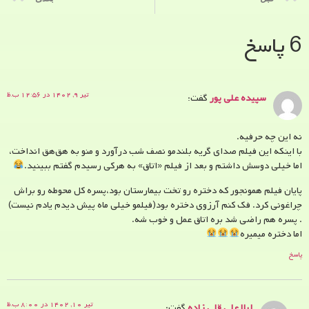
6 پاسخ
تیر ۹, ۱۴۰۲ در ۱۲:۵۶ ب.ظ
سپیده علی پور
گفت:
نه این چه حرفیه.
با اینکه این فیلم صدای گریه‌ بلندمو نصف شب درآورد و منو به هق‌هق انداخت،
اما خیلی دوسش داشتم و بعد از فیلم «اتاق» به هرکی رسیدم گفتم ببینید.
پایان فیلم همونجور که دختره رو تخت بیمارستان بود،پسره کل محوطه رو براش
چراغونی کرد. فک کنم آرزوی دختره بود(فیلمو خیلی ماه پیش دیدم یادم نیست)
. پسره هم راضی شد بره اتاق عمل و خوب شه.
اما دختره میمیره
پاسخ
تیر ۱۰, ۱۴۰۲ در ۸:۰۰ ب.ظ
لیلا علی قلی زاده
گفت: