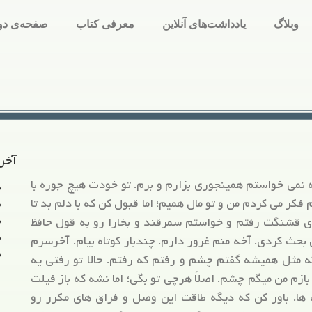
وبلاگ
یادداشت‌های آنلاین
معرفی کتاب
صفحه‌ی دو
آخر
ه نمی خواستم همینجوری بزارم و برم. تو خودت هیچ جوره با
فکر می کردم من و تو مال همیم؛ اما قبول کن که با دلم بد تا
 قشنگت رفتم و خواستم سمرقند و بخارا رو به قول حافظ
ن بحث کردی. آخه منم غرور دارم. چندبار کوتاه بیام. آخرسرم
 مثل همیشه گفتم چشم و رفتم که رفتم. حالا تو رفتی یه
زم من میگم چشم. اصلاً هرچی تو بگی؛ اما نشه که باز فیلت
ها. باور کن که دیگه طاقت این وصل و فراق های مکرر رو