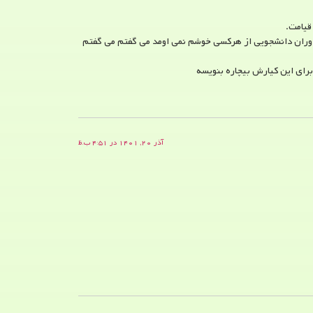
قیامت.
 دوران دانشجویی از هرکسی خوشم نمی اومد می گفتم می گفتم
رای این کیارش بیچاره بنویسه
آذر ۲۰, ۱۴۰۱ در ۴:۵۱ ب.ظ