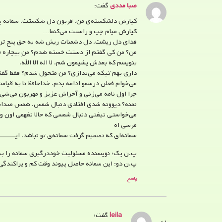
صبا مددی
گفت:
کیارش دلشکسته‌ی من. قربون دل شکستت. سمانه پیش
کیارش میام چپ و راستت می‌کنما…
فدای دل ریشت. دل دشمنات ریش شه به حق پنج تن
من؟ من کی گفتم از دستت خسته شدم؟ منِ بیچاره فقط
بنویسم که بعدش پشیمون شم. لا اله الا الله.
داری بهم تیکه می‌ندازی؟ من متحول شدم؟ فقط گفتم ب
می‌خوام فعلن درسمو ادامه بدم. خداحافظ تا به قیامت
چرا اول نامه می‌زنی و آخراش عزیز و مهربون می‌شی؟
نمنه؟ دیوونه شدی افتادی دنبال شمس. شمس صداش 
می‌خواستی نیفتی دنبال شمسی که حالا نفهمی اون ور
مرسی اه
سمانه‌ای که تصمیم گرفت سمانه‌ی تو نباشد. ایـــــــــــ
پ.ن یک: نویسنده مسئولیت خوددرگیری سمانه را به 
پ.ن دو: این سمانه حاصل پیوند وقت کم و پراکندگی 
پاسخ
leila
گفت: