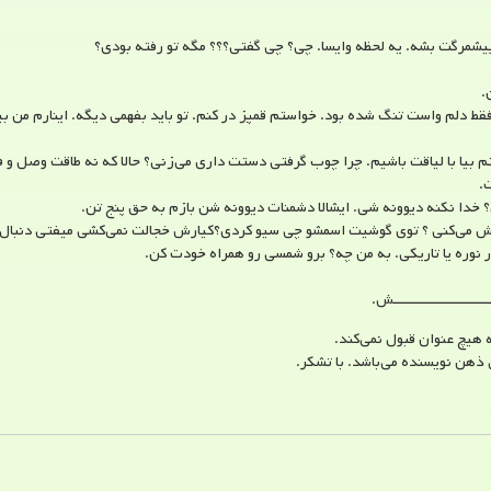
مرگت بشه. یه لحظه وایسا. چی؟ چی گفتی؟؟؟ مگه تو رفته بودی؟
.
 دلم واست تنگ شده بود. خواستم قمپز در کنم. تو باید بفهمی دیگه. اینارم من بیا
یا با لیاقت باشیم. چرا چوب گرفتی دستت داری می‌زنی؟ حالا که نه طاقت وصل و فرا
.
 خدا نکنه دیوونه شی. ایشالا دشمنات دیوونه شن بازم به حق پنج تن.
می‌کنی ؟ توی گوشیت اسمشو چی سیو کردی؟کیارش خجالت نمی‌کشی میفتی دنبال دخ
 نوره یا تاریکی. به من چه؟ برو شمسی رو همراه خودت کن.
ـــــــــــــــــــش.
هیچ عنوان قبول نمی‌کند.
ذهن نویسنده می‌باشد. با تشکر.