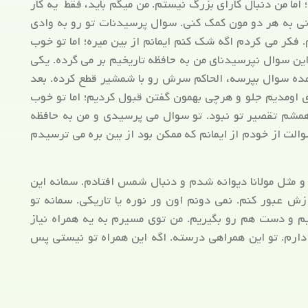
؛ اما من دنبال کارای بزرگ نیستم. من میگم باید، فقط یه کار
تونی به هر دو مون کمک کنی. سوال پرسیدنات تو رو به وادی
کر می کردم اگه شک کنم ایمانم از بین میره؛ اما تو خوب
این سوال نپرسیدنای من به حافظه تاریخیم بر می گرده. یکی
 اومده سوال بپرسه، الحاکم سرش رو با شمشیر قطع کرده. بعد
اومدیم جلو و هرچی بهمون گفتن قبول کردیم؛ اما تو خوب
شم تقصیر تو نبود. تو سوال می پرسیدی و من به حافظه
والت از خودم از ایمانم که ممکن بود از بین بره می ترسیدم
و مثل مولانا دیوانه شدم و دنبال شمس افتادم. سمانه این
ازش عبور کنم. نمی دونم اون ور نوره یا تاریکی. سمانه تو
م و دست هم رو بگیریم. من توی مسیرم به یه همراه نیاز
دارم. تو این همراهی درسته. اگه این همراه تو نیستی پس