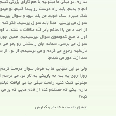
ندارم. تو میگی ما میتونیم با هم کارای بزرگی کنیم
انجام بدیم. باید راه درست رو پیدا کنیم. تو می
شک میبره. شک خوبه. من بلد نبودم سوال بپرسم. ف
سوال می پرسی. اصلاً باید سوال پرسید. فکر کنم 
از اجداد من با الحاکم بامرالله ملاقات داشته. تا
اون ما هیچ کدوممون سوال نپرسیدیم. همین جوری 
سوال می پرسی. سمانه جان راستش رو بخواهی هم
تاریخیم رجوع می کردم و می ترسیدم. از تو ، از س
بعد ازت دور می شدم.
ولی تو این تنهایی ها یه طومار سوال درست کردم 
روزا روی یه پلم به باریکی یه تار مو، می ترسم 
میتونی کمک کنی. راست میگی بیا بی لیاقت نباشی
دارم. یکی که مطمئنم کنه از قدم هایی که بر می 
کیه؟
عاشق دلخسته قدیمی، کیارش