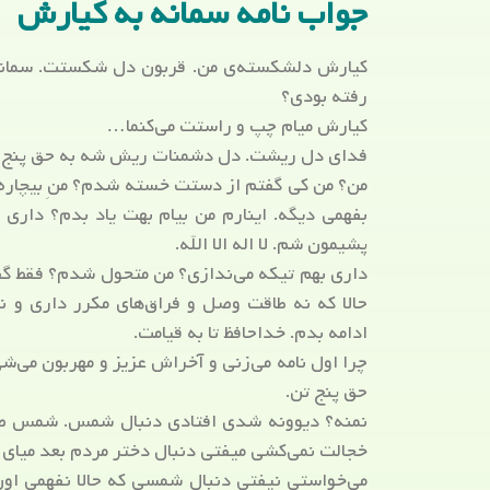
جواب نامه سمانه به کیارش
کیارش دلشکسته‌ی من. قربون دل شکستت. سمانه 
رفته بودی؟
کیارش میام چپ و راستت می‌کنما…
فدای دل ریشت. دل دشمنات ریش شه به حق پنج 
من؟ من کی گفتم از دستت خسته شدم؟ منِ بیچاره ف
بفهمی دیگه. اینارم من بیام بهت یاد بدم؟ داری
پشیمون شم. لا اله الا الله.
داری بهم تیکه می‌ندازی؟ من متحول شدم؟ فقط گفت
حالا که نه طاقت وصل و فراق‌های مکرر داری و نه
ادامه بدم. خداحافظ تا به قیامت.
چرا اول نامه می‌زنی و آخراش عزیز و مهربون می‌ش
حق پنج تن.
نمنه؟ دیوونه شدی افتادی دنبال شمس. شمس ص
خجالت نمی‌کشی میفتی دنبال دختر مردم بعد میای 
می‌خواستی نیفتی دنبال شمسی که حالا نفهمی اون