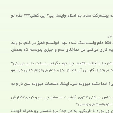
پیشمرگت بشه. یه لحظه وایسا. چی؟ چی گفتی؟؟؟ مگه تو
تن.
قط دلم واست تنگ شده بود. خواستم قمپز در کنم. تو باید
 یه کاری می‌کنی من بداخلاق شم و چیزی بنویسم که بعدش
م بیا با لیاقت باشیم. چرا چوب گرفتی دستت داری می‌زنی؟
 می‌خوای کار بزرگی انجام بدی، منم می‌خوام فعلن درسمو
ی؟ خدا نکنه دیوونه شی. ایشالا دشمنات دیوونه شن بازم به
داش می‌کنی ؟ توی گوشیت اسمشو چی سیو کردی؟کیارش
اینو واسم می‌نویسی؟
 ور نوره یا تاریکی. به من چه؟ برو شمسی رو همراه خودت