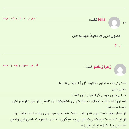
آذر ۸, ۱۴۰۱ در ۴:۵۶ ب.ظ
leila
گفت:
ممنون عزیزم. دقیقاً عهدیه جان
پاسخ
آذر ۴, ۱۴۰۱ در ۱۲:۲۲ ب.ظ
زهرا زمانلو
گفت:
میدونی چیه لیلون خانوم گل ( ایموجی قلب)
باجی جان
خیلی حس خوبی گرفتم از این نامت
اصلن دلم خواست جای چیستا یثربی باشم که این نامه پر از مهر داره براش
نوشته میشه
از سطر سطر نامت بوی قدردانی، نمک شناسی، مهربونی و انسانیت بلند بود
از اینکه نسبت به کسی که ازش یاد میگری اینقدر با معرفت باشی این واقعن
تحسین برانگیزه لیلای عزیزم