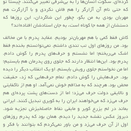
کرده‌ای. سکوت انسان‌ها را به بی‌شرفی تعبیر می‌کنند. چیستا تو
که حتی نام آن آزارگر را هم فاش نکردی و با آزارگرت هم
مهربان بودی به من بگو، چطور این شاگردان، این روزها که
دستشان از همه جا کوتاه است، به جان استادشان افتاده‌اند؟
کاش فقط کمی با هم مهربان‌تر بودیم. عقاید پدرم با من مخالف
بود. من روزهای اول تب تندی داشتم. نمی‌توانستم بخندم فقط
اشک می‌ریختم؛ اما نشستم و حرف‌های پدرم را گوش دادم.
پدرم بود. این‌ها انتظار دارند که جلوی روی پدرمان هم بایستیم؛
اما من نخواستم جلوی رویش بایستم. او یک انقلاب دیگر را دیده
بود. حرف‌هایش را گوش دادم. تمام حرف‌هایی که زد، حقیقت
محض بود. هرچند که به مذاقم خوش نمی‌آمد. او هم از ناکفایتی
و نالایقی دولت حرف می‌زد؛ اما از دست‌های پشت پرده‌ای هم
حرف می‌زد که می‌خواهند ایران را به کویری تبدیل کنند. ایرانی
بماند در لم یزرع کویر و مابقی نقاط حاصلخیزش تجزیه شود.
دیروز عکس نقشه جدید را دیدم. همان بود که پدرم روزهای
اول از آن حرف می‌زد و من باور نمی‌کردم که بتوانند با فکر و