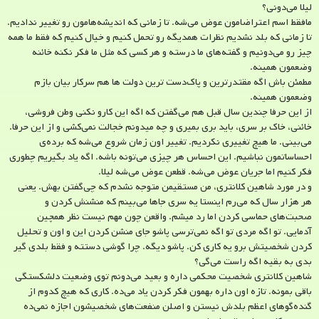
لیلا می‌دونی؟
مافقط اسم اعتراضامون عوض می‌شه. تا زمانی که اندیشه‌هامون رو تغییر ندادیم.
تا زمانی که بلد نشدیم نظرات همدیگه رو تحمل کنیم و خیال کنیم که فقط ما همه
چیز رو می‌دونیم و گفته‌های ما درسته و هر کسی که مثل ما فکر نکنه خائنه
وضعمون همینه.
مطمئن باش اگه مقتدرترین و پاک‌دست ترین دولت ها هم سرکار بیان بازم
وضعمون همینه.
از این حرفا چندین سال قبل هم می‌گفتن که اگه این کارو نکنی وطن فروشی،
خائنی، خاک بر سری، باید بری بمیری و چه میدونم خجالت نمی‌کشی و از این حرفا.
می‌بینی. ما هیچ تغییری نکردیم. تغییر اون زمان شروع می‌شه که برده‌ی
احساساتمون نباشیم. این احساس هر چیزی می‌تونه باشه. اگه یاد بگیریم چطوری
فکر کنیم اما جریان عوض می‌شه. قطعن عوض می‌شه لیلا.
و در مورد شاهین کلانتری، من مستقیمن متوجه نشدم که چی‌گفتن بهش. یعنی
هر هزار سال که می‌رم اینستا یه سری جاها می‌بینم که منشنش کردن و
صحبت‌های حماسی کردن اما رد میشم. واقعن چون مهم نیست نظر همچین
آدمایی. تو اگه مردی تو اگه نمی‌ترسی پاشو جای منشن کردن این و اون و تحلیل
کردن شخصیتش برو یه کاری کن. پاشو دیگه. چرا گوشی دستته و فقط بلدی گیر
بدی به بقیه اگه راست می‌گی؟
شاهین کلانتری شخصیت محکمی داره و بعید می‌دونم توی وضعیت دلشکستگی
باقی بمونه. تازه اون داره بهمون فکر کردن یاد می‌ده. کاری که هیچ کدوم از
گنده‌گوهای اعظم بلدش نیستن و اصلن منفعت‌های شخصیشون اجازه نمی‌ده