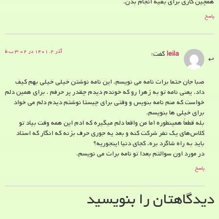
همچین کاری برای بقیه انجام بدن.
پاسخ
آذر ۲, ۱۴۰۱ در ۳:۰۲ ب.ظ
leila
گفت:
صبا جان حتما برات نامه می نویسم. این نامه نوشتن خیلی خیلی بهم کیف
داد. یعنی نامه تو به زهرا رو که خوندم دیدم چقدر پر حرفم . برای همین دلم
خواست که منم نامه بنویس و وقتی برای چیستا نوشتم دیدم دلم می خواد
برای خیلی ها بنویسم.
بله قطعاً همینطوره اما من واقعا دلم میگیره که ادم این همه وقت بیاد تو
کلاس‌های یک نفر شرکت کنه و بعد یه جوری حرف بزنه که انگار که استاد
باید به راه شاگرد بره. کجای دنیا اینجوریه؟
در مورد اون سوالتم بعدا تو نامه برات می نویسم.
پاسخ
دیدگاهتان را بنویسید