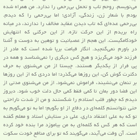
می‌نویسم. روحم تاب و تحمل بی‌رحمی را ندارد. من همراه شده
بودم با شعار زن، زندگی، آزادی؛ اما بی‌رحمی را که دیدم.
بی‌رحمی عده‌ای که تاب دیدن عقاید مخالف را ندارند، در میانه
راه بریدم از این حرکت تازه. از این حرکتی که انتهایش
خودکامگیست. این هجم از عصبانیت و توهین به دوست و آشنا
در باورم نمی‌گنجید. انگار قیامت برپا شده است که مادر از
فرزند خود می‌گریزد و هیچ کس دیگری را نمی‌شناسد و همه در
پی فرار از یکدیگر هستند. چیستا از من می‌شنوی به حرف
دکترت گوش کن، این روزها می‌گذرد؛ اما دردی که از این روزها
بر تنمان می‌نشیند، فراموش نمی‌شود. از من می‌شنوی مدتی از
این فضا دور بمان تا کمی فقط کمی حال دلت خوب شود. دیروز
دیدم که چطور قلب استادم را شکستند و من از شدت ناراحتی
حتی نتوانستم کلمه‌ای در دفاع از او بگویم؛ اما به تو می‌گویم به
تو که به علی اعتقاد داری. علی در ستایش استاد و معلم گفته
است که هر کس که کلمه‌ای به من بیاموزد مرا بنده خود کرده
است. آن وقت می‌آیند، می‌گویند که تو برای منافع خودت سکوت