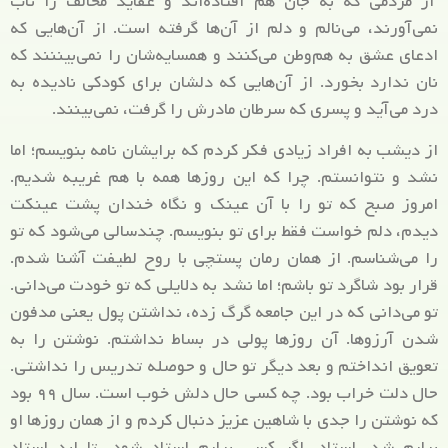
از مردمی که به جان هم افتاده‌اند و عقاید مخالف را تاب
نمی‌آورند، می‌نالم و دلم از آن‌ها گرفته است. از آن‌هایی که
ادعای عشق به هم‌وطن می‌کنند و همسایه‌شان را نمی‌بیننند که
نان ندارد بخورد. از آن‌هایی که دلشان برای کودکی نادیده به
درد می‌آید و پسری که سرطان مادرش را گرفت، نمی‌بینند.
از دیشب به افراد زیادی فکر کردم که برایشان نامه بنویسم؛ اما
نشد و نتوانستم. چرا که این‌ روزها همه با هم غریبه شدیم.
امروز صبح که تو را با آن عینک و نگاه خندان پشت عینکت
دیدم، دلم خواست فقط برای تو بنویسم. چندسالی می‌شود که تو
را می‌شناسم. از همان رمان پستچی با روح لطیفت آشنا شدم.
قرار بود شاگرد تو باشم؛ اما نشد به دلایلی که تو خودت می‌دانی.
تو می‌دانی که در این جامعه گرگ زده، نداشتن پول یعنی مدفون
شدن آرزوها. آن روزها پولی در بساط نداشتم. نوشتن را به
تعویق انداختم و بعد دیگر تو حال و حوصله تدریس را نداشتی.
حال دلت خراب بود. چه کسی حال دلش خوب است. سال ۹۹ بود
که نوشتن را جدی با شاهین عزیز دنبال کردم و از همان روزها او
برایم شد، استاد. اگر کسی برایم استاد شود، تا ابد استاد