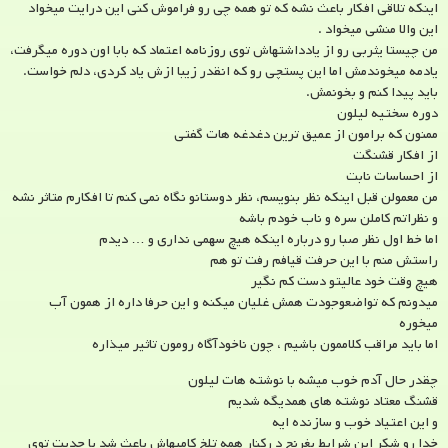
اینکه تلاقی افکار باعث نشه که تو همه چی رو فراموش کنی این درایت میخواد
این والا منشی میخواد .
من چیستا یثربی رو از یادداشتهاش توی روزنامه اعتماد که بابا اون دوره میگرفت،
یادمه میخوندمش اما این پستچی رو که انقدر زیبا ازش یاد کردی، دلم خواست.
باید پیدا کنم و بخونمش.
دوره سختیه لیلون
ممنون که برامون از عمیق ترین دغدغه هات گفتی
از افکار قشنگت
از احساسات نابت
من معمولن قبل اینکه نظر بنویسم، نظر دوستانو نگاه نمی کنم تا افکارم متاثر نشه
و نظراتم کاملن سره و ناب خودم باشه
اما خط اول نظر صبا رو درباره اینکه هیچ سهمی نداری و … دیدم
راستش منم با این حرفت قیافم رفت تو هم
هیچ وقت خود عالیتو دست کم نگیر
میدونم که تواضعوجودت همش غلیان میکنه و این حرفا داره از همون آب
میخوره
اما باید مراقب کلاممون باشیم ، چون ناخودآگاه رومون تاثیر میذاره
چقدر حال آدم خوب میشه با نوشته هات لیلون
قشنگ معتاد نوشته های همدیگه شدیم
و این اعتیاد خوب و سازنده ایه
خدا رو شکر این شرایط بغرنج د رکنار همه تلخ کامیهاش باعث شد با جدیت توی