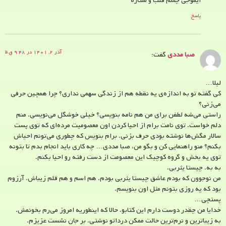
ایموجی چشم قلب و ستاره
پاسخ
آذر ۲, ۱۴۰۱ در ۹:۴۸ ق.ظ
صبا مددی
گفت:
لیلا…
کی گفته تو به اندازه‌ی یه نقطه‌ هم از زندگی سهمی نداری؟ چرا همچین حرفی
می‌زنی؟
راستی می‌شه لطفن برای من هم نامه بنویسی؟ خیلی خوشگل می‌نویسی. منم
دلم خواست. توی نامت برام از احیا کردن اون معصومیت مرده‌ای که توی پست
سالار مگش‌ها نوشته بودی حرف بزنی. برام بنویس که چطوری می‌تونم احیاش
بکنم؟ منو راهنمایی کن و بگو من، صبا مددی… چه کاری باید انجام بدم تا بتونه
توی یه بخش و گروه کوچیک این معصومت از دست رفته رو احیا بکنم.
به به. چیستا یثربی.
من نوجوون که بودم عاشق چیستا یثربی بودم. هم اسم و هم قلم زیباش. آرزوم
بود که یه روزی بتونم مثل اون بنویسم.
پستچی…
خدایا من چقدر دوست دارم این کتابو. حالا که اینطوریه امروز می‌رم بخونمش.
به زیباترین و نرم‌ترین حالت ممکن درداتو نوشتی. بر جان نشست عزیزم.