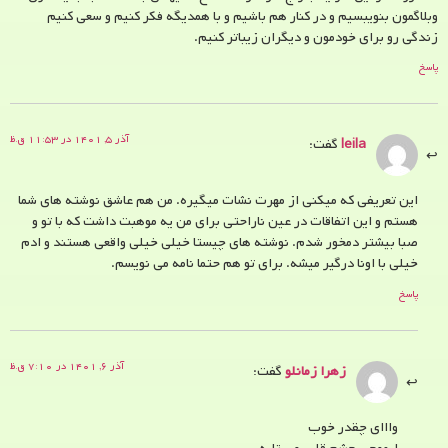
وبلاگمون بنویبسیم و در کنار هم باشیم و با همدیگه فکر کنیم و سعی کنیم
زندگی رو برای خودمون و دیگران زیباتر کنیم.
پاسخ
آذر ۵, ۱۴۰۱ در ۱۱:۵۳ ق.ظ
leila
گفت:
این تعریفی که میکنی از مهرت نشات میگیره. من هم عاشق نوشته های شما
هستم و این اتفاقات در عین ناراحتی برای من یه موهبت داشت که با تو و
صبا بیشتر دمخور شدم. نوشته های چیستا خیلی خیلی واقعی هستند و ادم
خیلی با اونا درگیر میشه. برای تو هم حتما نامه می نویسم.
پاسخ
آذر ۶, ۱۴۰۱ در ۷:۱۰ ق.ظ
زهرا زمانلو
گفت:
وااای چقدر خوب