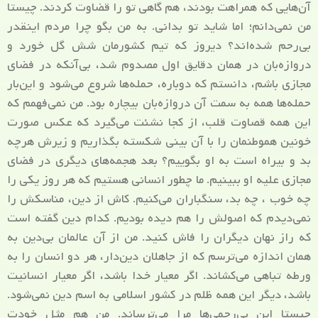
آن‌هایی که همراهت بودند، هم گاهی تو را قضاوت کردند. چیستا
من نمی‌دانم؛ اما شاید تو بدانی. به من بگو چرا مردم اینقدر
بی‌رحم شده‌اند؟ دیروز که تیم کشورمان شش گل خورد و
دروازه‌بان در همان دقایق اول مصدوم شد، بی‌آنکه در فضای
مجازی باشم، دانستم که دوباره، حمله‌ها شروع می‌شود و این‌بار
حمله‌ها همه به سمت آن دروازه‌بان بیچاره بود. من نمی‌فهمم که
این همه قصاوت قلب، از کجا نشئت می‌گیرد که عکس صورت
خونین هموطنمان را با آن بینی شکسته بگذاریم و زیرش هرچه
بد و بیراه است به او بگوییم؟ بعد هجمه‌های دیگری در فضای
مجازی علیه او ببینیم. ما چطور انسانی هستیم که هر روز یکی را
چه خوب ، چه بد، سنگباران می‌کنیم. کاش از دین، مناسکش را
نمی‌دیدم که اصولش را هم دیده بودیم. کدام دین گفته است
که راز نهان دیگران را فاش کنید. من از آن عالمان بی‌دین به
همان اندازه می‌ترسم که از جاهلان دین‌دار، هر دو انسان را به
ورطه تباهی می‌کشاند. اگر معیار خدا باشد، اگر معیار انسانیت
باشد، دیگر این همه ظلم در کشور اسلامی به اسم دین نمی‌شود.
چیستا این بی‌رحمی‌ها مرا می‌ترساند. من هم مثل خودت