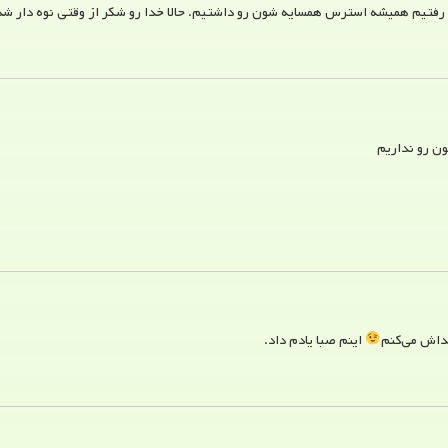
ی رفتیم همیشه استرس همسایه شون رو داشتیم. حالا خدا رو شکر از وقتی نوه دار ش
ن رو نداریم
یداش می‌کنم
اینم صبا یادم داد.