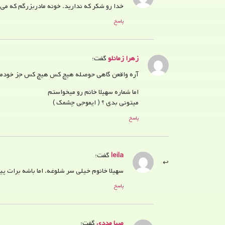
خدا رو شکر که ندارید. خونه مادربزرگم که م
پاسخ
زهرا زمانلو
گفت:
آره واقعن گاهی حوصله هیچ کس هیچ کس جز خودمو
اما شماره سهیلا خانم رو میخواستم
میتونی بدی ؟ ( ایموجی چشمک )
پاسخ
leila
گفت:
سهیلا خانوم خیلی سر شلوغه. اما باشه برات پ
پاسخ
صبا مددی
گفت: