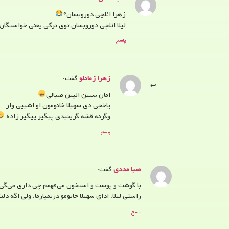
زهرا ائلچی دوروبسان؟
لیلا ائلچی دوروبسان توی ترکی یعنی خواستگار
پاسخ
زهرا زمانلو
گفت:
امان سنین الینن صبالی
یاخجی دی سهیلا خانومون او اشییی وار
وگرنه قشه گزینیدی پیگیر پیگیر زاده
پاسخ
صبا مددی
گفت:
با گوشت و پوست و استخون می‌فهمم چی داری می‌گی. 
راستی لیلا. ادای سهیلا خانومو درنمیارما. ولی اگه 
پاسخ