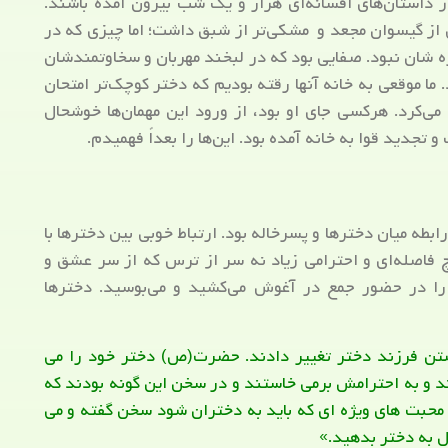
ی از داستان‌های افسانه‌ای هزار و یک شب بیرون آمده باشند.
از گیسوان مجعد و مشکی‌تر از شبق داشت؛ اما چیزی که در
ره شان نبود. صفایی بود که در لبخند مهربان و سخاوتمندشان
. ما موقعی به خانه آنها رقته بودیم که دختر کوچک‌تر امتحان
ی‌کرد. هرکسی جای او بود، از ورود این مهمان‌ها خوشحال
تجدید قوا به خانه آمده بود. این‌ها را بعداً فهمیدم.
بطه میان دخترها و پسرخاله بود. ارتباط خوبی بین دخترها با
اصله‌ای و احترامی زیاد نه سر از ترس که از سر عشق و
را در حضور جمع در آغوش می‌کشید و می‌بوسید. دخترها
ن فرزند دختر تغییر دادند. حضرت(ص) دختر خود را می
ند و به احترامش برمی خاستند و در سخن این گونه بودند که
 محبت های ویژه ای که باید به دختران شود سخن گفته و می
ل به دختر بدهید.»