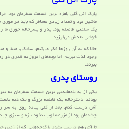
پارک ائل گلی بامزه ترین قسمت سفرمان بود. قرار
ماشین بود و تعداد زیادی مسافر که باید هر طوری بو
یک ساعتی فاصله بود. پدر و پسرخاله جوری ما را 
خوشی بعدش می‌ارزید.
حالا که به آن روزها فکر می‌کنم، سادگی، صفا و ص
وجود لذت ببریم؛ اما بچه‌های امروز به قدری در
ببرند.
روستای پدری
یکی از به یادماندنی ترین قسمت سفرمان به تبریز
بودند. دخترخاله یک قابلمه بزرگ و یک دبه ماست 
آش درست کنم. بعد از کلی پیاده روی به سر ز
چشممان بود.از مزرعه لوبیا، نخود تازه و سبزی چید
تا آش هم درست بشود با گوجه‌هایی که از زمین چی