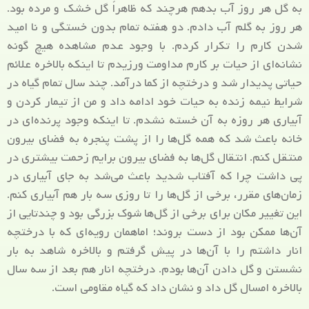
به گل هر روز آب بدهم هرچند که ظاهراً گل خشک و مرده بود.
هر روز به گلم آب دادم. دو هفته تمام بدون خستگی و نا امید
شدن کارم را تکرار کردم. با وجود عدم مشاهده هیچ گونه
نشانه‌ای از حیات بر کارم مداومت ورزیدم تا اینکه بالاخره علائم
حیاتی پدیدار شد و درختچه از کما درآمد. چند سال تمام گیاه در
شرایط نیمه زنده به حیات خود ادامه داد و من از تیمار کردن و
آبیاری هر روزه به آن خسته نشدم. تا اینکه وجود پرنده‌ای در
خانه باعث شد که همه گل‌ها را از پشت پنجره به فضای بیرون
منتقل کنم. انتقال گل‌ها به فضای بیرون برایم زحمت بیشتری در
پی داشت چرا که آفتاب شدید باعث می‌شد به جای آبیاری در
زمان‌های مقرر، برخی از گل‌ها را تا روزی سه بار هم آبیاری کنم.
این تغییر مکان برای برخی از گل‌ها شوک بزرگی بود و چندتایی از
آن‌ها ممکن بود از دست بروند؛ اماهمان رویه‌ای که با درختچه
انار داشتم را با آن‌ها در پیش گرفتم و بالاخره شاهد به بار
نشستن و گل دادن آن‌ها بودم. درختچه انار هم بعد از سه سال
بالاخره امسال گل داد و نشان داد که گیاه مقاومی است.