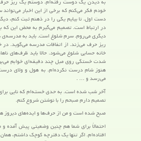
به دیدن یک دوست رفته‌ام. دوستم یک ریز حرف م
خودم فکر می‌کنم که برخی از این اخبار می‌تواند 
دست اول. تا بیایم یکی را در ذهنم ثبت کنم، دیگر
در ارتباط است. تصمیم می‌گیرم به محض این که به
دیگری می‌روم. سرم شلوغ است. باید به مدرسه‌ی دخ
ریز حرف می‌زند. از اتفاقات مدرسه می‌گوید. در خا
خانه حسابی شلوغ می‌شود. حالا باید ظرف‌های ناها
شدت خستگی روی مبل چند دقیقه‌ای خوابم می‌برد
هنوز شام درست نکرده‌ام. به هول و ولای درست 
می‌رسد و … .
آخر شب شده است. به حدی خسته‌ام که نایی برای ن
تصمیم دارم صبحم را با نوشتن شروع کنم.
صبح شده است و من از حرف‌ها و ایده‌های دیروز هیچ
احتمالاً برای شما هم چنین وضعیتی پیش آمده و م
افتاده‌ام. اگر تنها یک دفترچه کوچک داشتم، همان