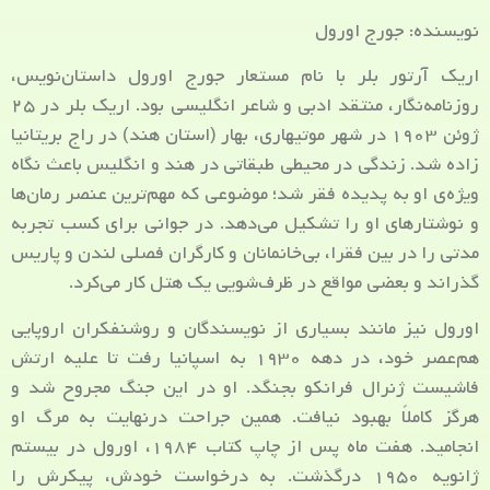
نویسنده: جورج اورول
اریک آرتور بلر با نام مستعار جورج اورول داستان‌نویس،
روزنامه‌نگار، منتقد ادبی و شاعر انگلیسی بود. اریک بلر در ۲۵
ژوئن ۱۹۰۳ در شهر موتیهاری، بهار (استان هند) در راج بریتانیا
زاده شد. زندگی در محیطی طبقاتی در هند و انگلیس باعث نگاه
ویژه‌ی او به پدیده فقر شد؛ موضوعی که مهم‌ترین عنصر رمان‌ها
و نوشتارهای او را تشکیل می‌دهد. در جوانی برای کسب تجربه
مدتی را در بین فقرا، بی‌خانمانان و کارگران فصلی لندن و پاریس
گذراند و بعضی مواقع در ظرف‌شویی یک هتل کار می‌کرد.
اورول نیز مانند بسیاری از نویسندگان و روشنفکران اروپایی
هم‌عصر خود، در دهه ۱۹۳۰ به اسپانیا رفت تا علیه ارتش
فاشیست ژنرال فرانکو بجنگد. او در این جنگ مجروح شد و
هرگز کاملاً بهبود نیافت. همین جراحت درنهایت به مرگ او
انجامید. هفت ماه پس از چاپ کتاب ۱۹۸۴، اورول در بیستم
ژانویه ۱۹۵۰ درگذشت. به درخواست خودش، پیکرش را