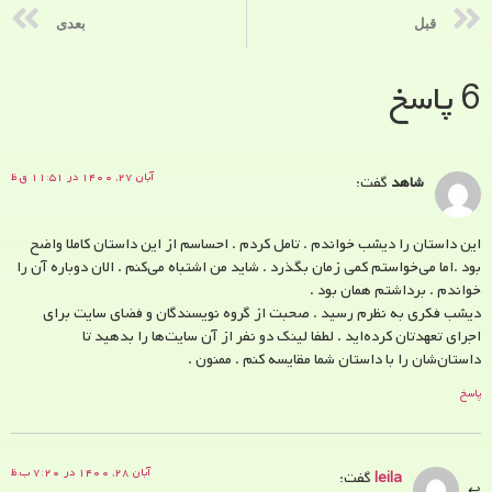
قبل
بعدی
6 پاسخ
آبان ۲۷, ۱۴۰۰ در ۱۱:۵۱ ق.ظ
شاهد
گفت:
این داستان را دیشب خواندم . تامل کردم . احساسم از این داستان کاملا واضح
بود .اما می‌خواستم کمی زمان بگذرد . شاید من اشتباه می‌کنم . الان دوباره آن را
خواندم . برداشتم همان بود .
دیشب فکری به نظرم رسید . صحبت از گروه نویسندگان و فضای سایت برای
اجرای تعهد‌تان کرده‌اید . لطفا لینک دو نفر از آن سایت‌ها را بدهید تا
داستان‌شان را با داستان شما مقایسه کنم . ممنون .
پاسخ
آبان ۲۸, ۱۴۰۰ در ۷:۲۰ ب.ظ
leila
گفت: