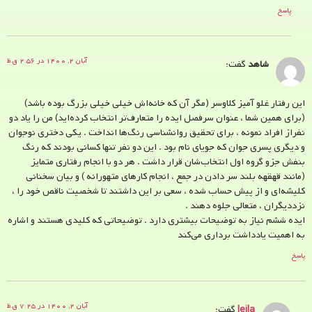
پاسخ
آبان ۲, ۱۴۰۰ در ۲:۵۶ ق.ظ
شاهد
گفت:
این رفتار غلو آمیز کلاوسر (مگر آن که خانه‌اش خیلی خیلی بزرگ بوده باشد)
(برای همین شما ، عنوان سرفصل ایده را متعارف‌تر انتخاب کرده‌اید) من را یاد دو
نفراز افراد نمونه ، برای تحقیق روانشناسی رنگ‌ها انداخت . یکی دختری نوجوان
و دیگری پسری جوان که جویای نام بود . این دو نفر تنها کسانی بودند که رنگ
بنفش جزو گروه اول انتخاب‌شان قرار داشت . هر دو با انجام رفتاری متمایز
(مانند قهقهه بلند سر دادن در جمع ، انجام کارهای متهورانه ) و بیان سخنانی
کلیشه‌ای و از پیش حساب شده ، سعی بر این داشتند تا شخصیت ناقص خود را ،
نزددیگران ، متعالی جلوه دهند .
ایده ششم نیاز به توضیحات بیشتری دارد . توضیحاتی که کلیدی هستند و اشاره
به اهمیت یادداشت برداری می‌کند
پاسخ
آبان ۲, ۱۴۰۰ در ۷:۲۵ ق.ظ
leila
گفت: