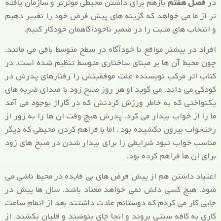
در
فصل هفتم
بازهم برای داشتن محیطی موثرتر و سازمان یافته
تر از ما می خواهد که گزینه های پیش فرض خود را تغییر دهیم
و انتخاب های مثبت را در ضمیر ناخوداگاهمان خودکار کنیم.
افراد در بیشتر مواقع نا خودآگاه در سطح متوسط باقی می مانند.
چون محیط آن ها بر مبنای ساختاری متوسط تنظیم شده است. در
کتاب اثر مرکب نویسنده علت موفقیتش را رفتارهای پدرش در
کودکی می داند. می گوید او هر روز صبح زود با صدای ضربه های
یکنواختی که به خاطر ورزش کردنش که در گاراژ بوجود می آمد
ما را از خواب بیدار می کرد. پدرش هیچ وقت ان ها را به زور از
رختخواب بیرون نکشیده بود . اما با فراهم کردن محیطی که دیگر
مناسب خواب نبود شرایطی را برای بیدار شدن در صبح های زود
برای ان ها فراهم کرده بود.
اعتیاد داشتن هم از پیش فرض های بی فایده در محیط ناشی می
شود. هیچ کسی دلش نمی خواهد معتاد باشد. سال ها پیش در
جایی کار می کردم که دوستانم عادت داشتند بعد از اتمام ساعت
کاری به کافه سنتی بروند و انجا چای بنوشند و قلیان بکشند. از