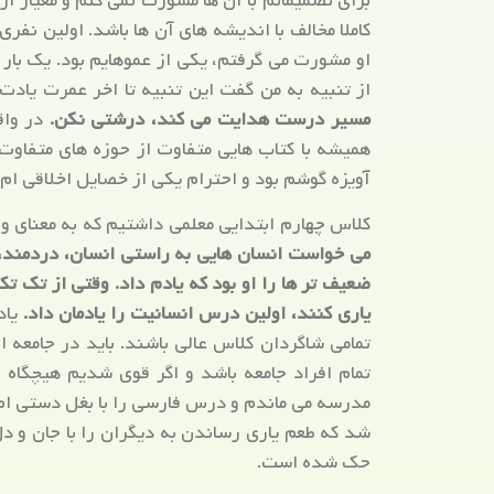
برای تصمیماتم با آن ها مشورت نمی کنم و معیار ا
کاملا مخالف با اندیشه های آن ها باشد. اولین نفری
او مشورت می گرفتم، یکی از عموهایم بود. یک بار ب
از تنبیه به من گفت این تنبیه تا اخر عمرت یادت 
مسیر درست هدایت می کند، درشتی نکن.
در واق
همیشه با کتاب هایی متفاوت از حوزه های متفاوت
آویزه گوشم بود و احترام یکی از خصایل اخلاقی ام
کلاس چهارم ابتدایی معلمی داشتیم که به معنای و
می خواست انسان هایی به راستی انسان، دردمند، ف
ضعیف تر ها را او بود که یادم داد. وقتی از تک 
یاری کنند، اولین درس انسانیت را یادمان داد.
یاد
تمامی شاگردان کلاس عالی باشند. باید در جامعه 
تمام افراد جامعه باشد و اگر قوی شدیم هیچگاه 
مدرسه می ماندم و درس فارسی را با بغل دستی ام 
شد که طعم یاری رساندن به دیگران را با جان و د
حک شده است.