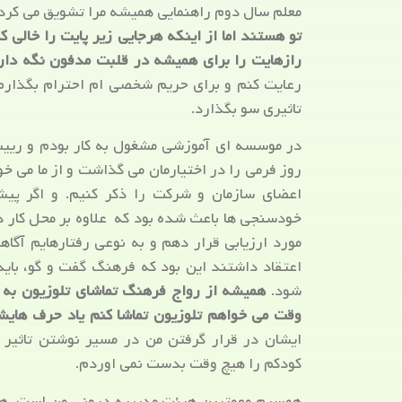
معلم سال دوم راهنمایی همیشه مرا تشویق می کرد.
تو هستند اما از اینکه هرجایی زیر پایت را خالی 
رازهایت را برای همیشه در قلبت مدفون نگه دار.
رعایت کنم و برای حریم شخصی ام احترام بگذارم
تاثیری سو بگذارد.
در موسسه ای آموزشی مشغول به کار بودم و رییس
روز فرمی را در اختیارمان می گذاشت و از ما می 
اعضای سازمان و شرکت را ذکر کنیم. و اگر پیشن
خودسنجی ها باعث شده بود که علاوه بر محل کار در
مورد ارزیابی قرار دهم و به نوعی رفتارهایم آگا
اعتقاد داشتند این بود که فرهنگ گفت و گو، باید
شود.
همیشه از رواج فرهنگ تماشای تلوزیون به 
وقت می خواهم تلوزیون تماشا کنم یاد حرف هایش
ایشان در قرار گرفتن من در مسیر نوشتن تاثیر 
کودکم را هیچ وقت بدست نمی اوردم.
همسرم مهمترین هیئت مدیریه درونی من است. همیش