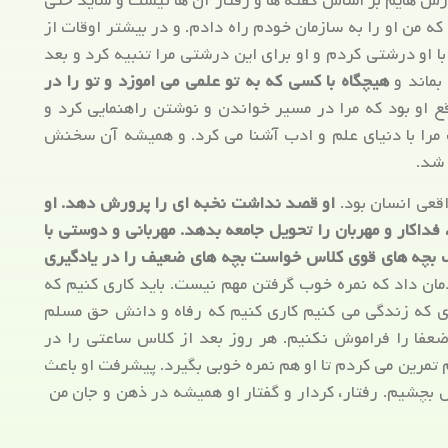
رزش هایم بر اساس گفته ها و رفتار آن ها نیست و شاید حتی
 که من او را به سازمان خودم راه دادم. و در بیشتر اوقات از
ا او درشتی کردم و او برای این درشتی مرا تنبیه کرد و بعد
بماند و
هیچگاه با کسی که به تو علمی می اموزد و تو را در
ع او بود که مرا در مسیر خواندن و نوشتن راهنمایی کرد و
 مرا با دنیای علم و ادب آشنا می کرد. و همیشه آن سخنش
 شد.
اقعی انسان بود.
او قصد نداشت نخبه ای را پرورش دهد. او
داکار و مهربان را تحویل جامعه بدهد. مهربانی و دوستی با
تک بچه های قوی کلاس خواست بچه های ضعیف را در یادگیری
مان داد که نمره خوب گرفتن مهم نیست. باید کاری کنیم که
ای که زندگی می کنیم کاری کنیم که رفاه و دانش حق مسلم
ضعفا را فراموش نکنیم. هر روز بعد از کلاس ساعتی را در
تمرین می کردم تا او هم نمره خوبی بگیرد. پیشرفت او باعث
ل بچشیم. رفتار، کردار و گفتار او همیشه در ذهن و جان من