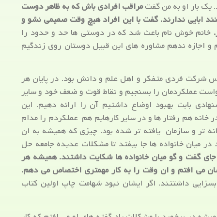
 یک بار او به من گفت
مراقب افرادی باش که به ظاهر دوست
کنند ابایی ندارند. گفت با این افراد هیچ وقت صمیمی نشو و
خانم خوش نام باعث شد که در دوستی ها حد و حدود را
 و اجازه ندهم مشاوره های این قبیل دوستان روی زندگیم
 شرکت فردی متفکر و اهل علم و دانش بود. در پایان هر
خواست عملکردمان را بسنجیم و نقاط قوت و ضعف خود و سایر
هادی بابت بهبود اوضاع داشتیم آن را ارائه دهیم. این
 خانه هم رفتار ها و در سایر کارهایم هم عملکردم را مدام
هانه تر و سازمان یافته تر شده بود. چیزی که همیشه به ان
 در میان خانواده ها جا بیفتد تا مشکلات عدیده جامعه حل
جای گفت و گو میان خانواده ها شکایت داشتند. همیشه هر
ان می افتم و ان وقت را به کار مهمتری اختصاص می دهم.
بسزایی داشتتند. اگر ایشان نبود شهامت چاپ اولین کتاب
ه در برخورد با مشکلات یاد گفته های او می افتم که کار