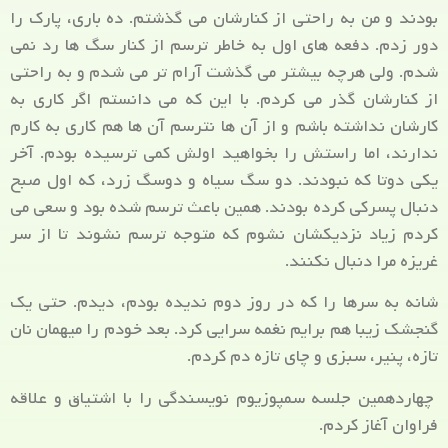
بودند و من به راحتی از کنارشان می گذشتم. ده باری، پارک را
دور زدم. دفعه های اول به خاطر ترسم از کنار سگ ها رد نمی
شدم. ولی هرچه بیشتر می گذشت آرام تر می شدم و به راحتی
از کنارشان گذر می کردم. با این که می دانستم اگر کاری به
کارشان نداشته باشم و از آن ها نترسم آن ها هم کاری به کارم
ندارند، اما راستش را بخواهید اولش کمی ترسیده بودم. آخر
یکی دوتا که نبودند. دو سگ سیاه و دوسگ زرد، که اول صبح
دنبال پسرکی کرده بودند. همین باعث ترسم شده بود و سعی می
کردم زیاد نزدیکشان نشوم که متوجه ترسم نشوند تا از سر
غریزه مرا دنبال نکنند.
شانه به سرها را که در روز دوم ندیده بودم، دیدم. حتی یک
گنجشک زیبا هم برایم نغمه سرایی کرد. بعد خودم را میهمان نان
تازه، پنیر، سبزی و چای تازه دم کردم.
چهاردهمین جلسه سمپوزیوم نویسندگی را با اشتیاق و علاقه
فراوان آغاز کردم.