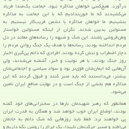
درآورد. هیچ‌کسی خواهان مذاکره نبود. جماعت یک‌صدا فریاد
می‌کشیدند که ما خون‌ندادیم که با این جماعت به مذاکره
بنشینیم. ما خواهان مذاکره با دشمن فریب‌کار نیستیم. به
مسئولین بدبین شدند. نگران از اینکه مسئولین خواستار
وطن‌فروشی باشند. این شک و شبهه را رسانه‌های معاند در دل
مردم انداخته بودند. رسانه‌ها با هدف یک جنگ روانی مردم را
دچار اضطراب و تنش کرده بودند. افرادی که دائم پی‌گیری اخبار
روز جنگ بودند، با هر توئیت و خبر، آشفته می‌شدند، ولی
آن‌هایی که ایمان‌شان قوی‌تر بود و سواد سیاسی و اجتماعی‌شان
بیشتر، می‌دانستند که باید صبر کنند و قبول کردند که این
مذاکره هم بخشی از جنگ است و در نهایت منافع ایران تامین
می‌شود.
همانطور که رهبر شهیدمان بارها در سخنرانی‌های خود گفته
بودند، اوضاع ایران خوب خواهد شد و همگان به قدرت ایران
پی خواهند برد. فقط باید روزهایی که شک دائم به جانمان
می‌افتد و مسیر حرکت‌مان ناپیدا، یک چراغ را روشن نگه داریم و