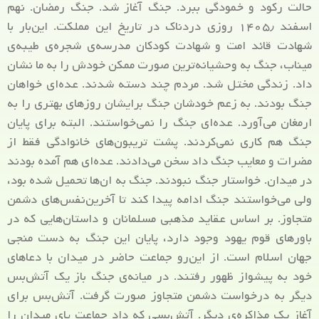
حالت رکود و خمودگی ببرد. جنگ آغاز شد. جنگ رمضان. نهم
اسفند ۱۴۰۵٫ روزی دردناک در تاریخ این مملکت. این‌بار با
شهادت قائد امت و شهادت کودکان مدرسه‌ی شجره‌ی طیبه‌ی
میناب، جنگ به وحشیانه‌ترین صورت ممکن خودش را به ما نشان
داد. زندگی مختل شد. مردم چند دسته شدند. عده‌ای خواهان
جنگ بودند. به زعم خودشان جنگ برایشان روزهای بهتری را به
ارمغان می‌آورد. عده‌ای جنگ را نمی‌خواستند. البته برای پایان
جنگ هم کاری نمی‌کردند. پشت تریبون‌های خانوادگی فقط از
مضرات و معایب جنگ داد سخن می‌دادند. عده‌ای هم آمده بودند
در میدان. خواستار جنگ نبودند. جنگ به ان‌ها تحمیل شده بود،
ولی می‌خواستند جنگ ادامه پیدا کند تا آخرین‌نفس‌های دشمن
متجاوز. بر اساس عقاید مذهبی مسلمانان و داستان‌هایی که در
باورهای قوم یهود وجود دارد، پایان این جنگ به دست منجی
جهان اسلام است. از این‌رو جماعت حاضر در میدان با دعاهای
خود به پیشواز ظهور رفتند. در میانه‌ی جنگ باز یک آتش‌بس
دیگر به درخواست دشمن متجاوز صورت گرفت. آتش‌بس برای
آغاز یک مذاکره‌ی دیگر. آتش‌بسی که داد جماعت پای میدان را