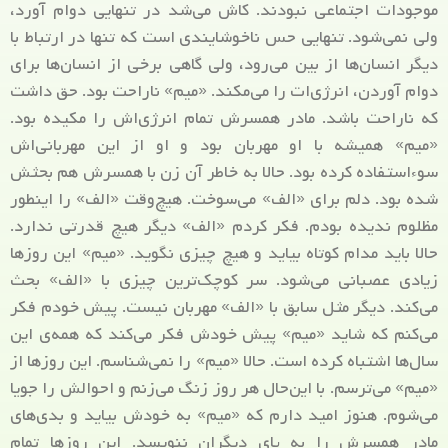
موجودات اجتماعی نبودند. کاش می‌شد در تنهایی دوام آورد،
ولی نمی‌شود. تنهایی حس ناخوشایندی است که تنها در ارتباط با
دیگر انسان‌ها از بین می‌رود، ولی گاهی برخی از انسان‌ها برای
دوام آوردن، انرژی‌ات را می‌مکند. «میم» ناراحت بود. حق داشت
که ناراحت باشد. مادر همسرش تمام انرژی‌اش را مکیده بود.
«میم» همیشه با او مهربان بود و او از این مهربانی‌اش
سوءاستفاده کرده بود. حالا به خاطر آن زن با همسرش هم بحثش
شده بود. دلم برای «الف» می‌سوخت. هیچ‌وقت «الف» را اینطور
مظلوم ندیده بودم. فکر کردم «الف» دیگر هیچ قدرتی ندارد.
حالا باید مدام کوتاه بیاید و هیچ چیزی نگوید. «میم» این روزها
زیادی عصبانی می‌شود. سر کوچک‌ترین چیزی با «الف» بحث
می‌کند. دیگر مثل سابق با «الف» مهربان نیست. پیش خودم فکر
می‌کنم که شاید «میم» پیش خودش فکر می‌کند که همه‌ی این
سال‌ها اشتباه کرده است. حالا «میم» را نمی‌شناسم. این روزها از
«میم» می‌ترسم. با این‌حال هر روز زنگ می‌زنم و احوالش را جویا
می‌شوم. هنوز امید دارم که «میم» به خودش بیاید و بدی‌های
مادر همسرش را به پای دیگران ننویسد. این روزها تمام