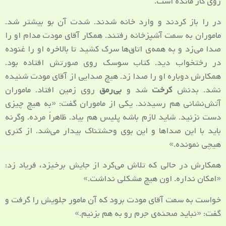
روی گاز مانده است.
در را باز کردند و وارد خانه شدند. شدت آن بو بیشتر شد.
ماموران به سمت آشپزخانه رفتند. همکار آقای مودت مدام او را
صدا می‌زد و به همه‌ی اتاق‌ها سرک کشید تا بالاخره او را غنوده
در رختخواب دید. کتاب سوسک روی صورتش افتاده بود.
همکارش دوباره او را صدا زد. هیچ صدایی از آقای مودت شنیده
نشد. بدنش
کرخت
شد و
بی‌رمق
روی زمین افتاد. ماموران
آتش‌نشانی هم رسیدند. یکی از ماموران گفت: «به هیچ چیزی
دست نزنید. شاید لازم باشه پلیس هم بیاد. ظاهراً مرده. وگرنه
باید با این صداها و این بوی وحشتناک بیدار می‌شد. از کتری
هیچی نمونده.»
همکارش در حالی که تلاش می‌کرد از جایش برخیزد، فریاد زد:
«امکان نداره. اون هیچ مشکلی نداشت.»
خواست به سمت آقای مودت برود که آن مامور جلویش را گرفت و
گفت: «نباید صحنه‌ی جرم رو به هم بزنیم.»