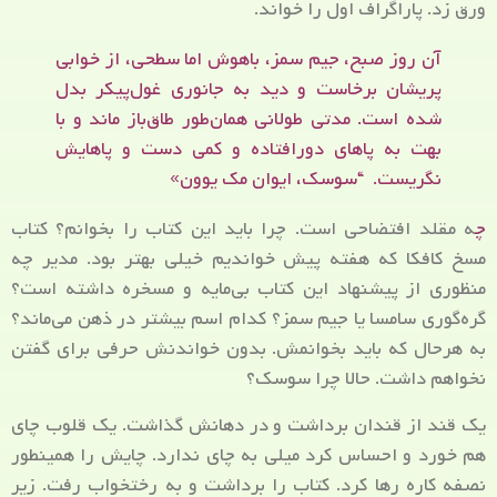
ورق زد. پاراگراف اول را خواند.
آن روز صبح، جیم سمز، باهوش اما سطحی، از خوابی
پریشان برخاست و دید به جانوری غول‌پیکر بدل
شده است. مدتی طولانی همان‌طور طاق‌باز ماند و با
بهت به پاهای دور‌افتاده و کمی دست و پاهایش
نگریست. “سوسک، ایوان مک یوون»
چ
ه مقلد افتضاحی است. چرا باید این کتاب را بخوانم؟ کتاب
مسخ کافکا که هفته پیش خواندیم خیلی بهتر بود. مدیر چه
منظوری از پیشنهاد این کتاب بی‌مایه و مسخره داشته است؟
گره‌گوری سامسا یا جیم سمز؟ کدام اسم بیشتر در ذهن می‌ماند؟
به هرحال که باید بخوانمش. بدون خواندنش حرفی برای گفتن
نخواهم داشت. حالا چرا سوسک؟
یک قند از قندان برداشت و در دهانش گذاشت. یک قلوب چای
هم خورد و احساس کرد میلی به چای ندارد. چایش را همینطور
نصفه کاره رها کرد. کتاب را برداشت و به رختخواب رفت. زیر