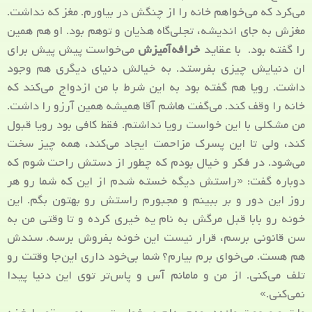
می‌کرد که می‌خواهم خانه را از چنگش در بیاورم. مغز که نداشت.
مغزش به جای اندیشه، تجلی‌گاه هذیان و توهم بود. او هم همین
را گفته بود. با عقاید
خرافه‌آمیزش
می‌خواست پیش پیش برای
ان دنیایش چیزی بفرستد. به خیالش دنیای دیگری هم وجود
داشت. رویا هم گفته بود به این شرط با من ازدواج می‌کند که
خانه را وقف کند. می‌گفت هاشم آقا همیشه همین آرزو را داشت.
من مشکلی با این خواست رویا نداشتم. فقط کافی بود رویا قبول
کند، ولی تا این پسرک مزاحمت ایجاد می‌کند، همه چیز سخت
می‌شود. در فکر و خیال بودم که چطور از دستش راحت شوم که
دوباره گفت: «راستش دیگه خسته شدم از این که شما رو هر
روز این دور و بر ببینم و مجبورم راستش رو بهتون بگم. این
خونه رو بابا قبل مرگش به نام یه خیری کرده و تا وقتی من به
سن قانونی برسم، قرار نیست این خونه بفروش برسه. سندش
هم هست. می‌خوای برم بیارم؟ شما بی‌خود داری این‌جا وقتت رو
تلف می‌کنی. از من و مامانم آس و پاس‌تر توی این دنیا پیدا
نمی‌کنی.»