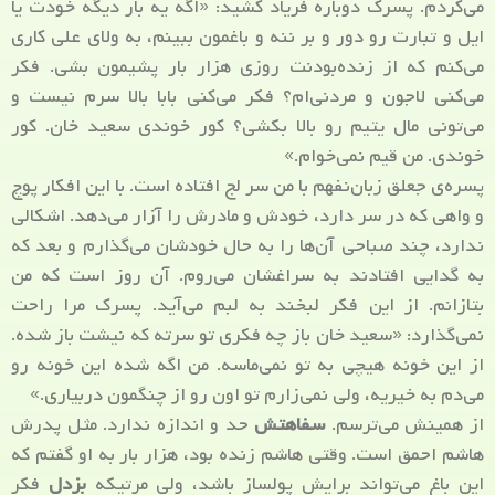
می‌کردم. پسرک دوباره فریاد کشید: «اگه یه بار دیگه خودت یا
ایل و تبارت رو دور و بر ننه و باغمون ببینم، به ولای علی کاری
می‌کنم که از زنده‌بودنت روزی هزار بار پشیمون بشی. فکر
می‌کنی لاجون و مردنی‌‌ام؟ فکر می‌کنی بابا بالا سرم نیست و
می‌تونی مال یتیم رو بالا بکشی؟ کور خوندی سعید خان. کور
خوندی. من قیم نمی‌خوام.»
پسره‌ی جعلق زبان‌نفهم با من سر لج افتاده است. با این افکار پوچ
و واهی که در سر دارد، خودش و مادرش را آزار می‌دهد. اشکالی
ندارد، چند صباحی آن‌ها را به حال خودشان می‌گذارم و بعد که
به گدایی افتادند به سراغشان می‌روم. آن روز است که من
بتازانم. از این فکر لبخند به لبم می‌آید. پسرک مرا راحت
نمی‌گذارد: «سعید خان باز چه فکری تو سرته که نیشت باز شده.
از این خونه هیچی به تو نمی‌ماسه. من اگه شده این خونه رو
می‌دم به خیریه، ولی نمی‌زارم تو اون رو از چنگمون دربیاری.»
از همینش می‌ترسم.
سفاهتش
حد و اندازه ندارد. مثل پدرش
هاشم احمق است. وقتی هاشم زنده بود، هزار بار به او گفتم که
این باغ می‌تواند برایش پولساز باشد، ولی مرتیکه
بزدل
فکر