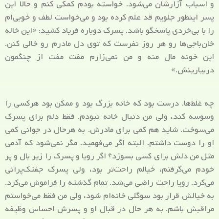
و اسباب آزارشان می‌شود. خواسته بودم کمکی کنم و حالا این
پسر اینطور جلویم قد علم کرده بود و می‌خواست لطف و خوبی‌ام
را با بی‌خردی پاسخگو باشد. پسرک دوباره فریاد کشید: «این خاله
خان‌باجی‌ها رو هر روز نفرست که توی دل مادرم رو خالی کنن.
این خونه مال منه و من نمی‌زارم مفت مفت از چنگمون
دربیارینش.»
چه غلط‌ها. درست بود که خانه بزرگ بود و ممکن بود هرکسی را
وسوسه کند، ولی من دنبال خانه نبودم. فقط دلم برای پسرک
می‌سوخت. شاید هم کمی برای مادرش. به هرحال در جوانی کمی
او را دوست داشتم. البته اگر می‌فهمید. مگر نمی‌شود که آدمی
مثل من دلش برای کسی بسوزد؟ اگر رویا و پسرک را زیر بال و پر
خودم می‌گرفتم، خیالم راحت‌تر بود، ولی پسرک جفتک‌پرانی
می‌کرد. رویا راحت راضی می‌شد. تمام گذشته را فراموش می‌کرد.
به خیالش قرار بود سوگلی خانه‌ام شود، ولی من فقط می‌خواستم
مراقبش باشم. به هر حال در قبال او و پسرش احساس وظیفه