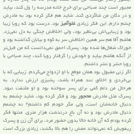
مجبور است چند صباحی برای خرج خانه مدرسه را ول کند، بیاید
و در دکان من شاگردی کند. شاید هم فکر کرده بود به مادرش
چشم دارم. این فکر زیادی
غلوآمیز
بود. درست بود که رویا زیبا
بود و زیبایی‌اش بی‌نظیر بود، ولی اخلاقش چنگی به دل نمی‌زد.
هاشم آقا هم سر همین اخلاقش سر به کوه و بیابان گذاشته بود و
خوراک شغال‌ها شده بود. پسرک احمق نمی‌دانست که من قبل‌تر
از آنکه هاشم بیاید و خودش را گرفتار رویا کند، چند صباحی با
رویا حشر و نشر داشتم.
اگر زنی مقبول بود همان موقع با او ازدواج می‌کردم. زیبایی که با
بی‌خردی و اخلاق تند همراه باشد، پشیزی ارزش ندارد. به
هرحال من دلم کمی برای پسر سوخته بود و او ملتفت نبود.
پسرک مثل مادرش
محجور
بود و فکر کرده بود، شاید چشمم به
دنبال خانه‌شان است، ولی مگر خودم کم داشتم؟ نه چشمم
دنبال مادرش بود و نه آن باغ درندشت هزار متری. منتها فکر
کرده بودم که آن خانه حالا بدون حضور مرد، برای آن زن و پسرک
ریقویش که نمی‌تواند مفش را هم بالا بکشد، زیادی بزرگ است