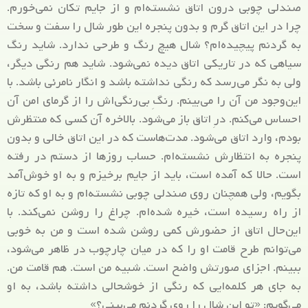
صندلی چوبی درون اتاق نشسته‌ام و از جایم تکان نمی‌خورم.
چرا در این اتاق گرم و بدون پنجره این طور شال را سفت و سخت
به گردنم پیچیده‌ام؟ شال هیچ رنگ و طرحی ندارد. شاید رنگ
سیاهی که در تاریکی اتاق دیده نمی‌شود. شاید هم رنگی دیگر،
ولی به نگر می‌رسد که رنگی نداشته باشد و انگار نامرئی باشد. با
این‌وجود من آن را می‌بینم. رنگِ بی‌رنگی‌اش را از گرمای امن آن
احساس می‌کنم. درِ اتاق باز می‌شود. بالاخره آن کسی که منتظرش
بودم، وارد اتاق می‌شود. مدت‌هاست که در این اتاق خالی و بدون
پنجره به انتظارش نشسته‌ام. حساب روزها از دستم در رفته
است. حالا که آمده است، باید از جایم برخیزم و به او خوش‌آمد
بگویم، ولی همچنان روی صندلی چوبی نشسته‌ام و به او که تازه
از راه رسیده است، خیره شده‌ام. چراغ را روشن نمی‌کند. با
این‌حال اتاق از حضورش کمی روشن شده است و من به خوبی
می‌توانم طرح قامت او را که در میان چارچوب در ظاهر می‌شود،
ببینم. اجزای صورتش واضح است. شبیه من است. هم قامت من.
به جای هر کلمه‌‌ایی که رنگی از خوشحالی داشته باشد، به او
می‌گویم: «تو این شال را روی گردنم می‌بینی؟»