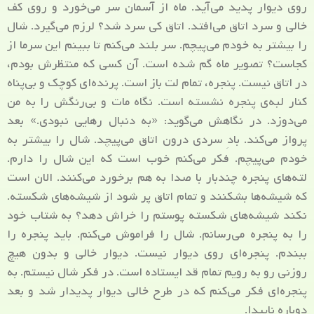
روی دیوار پدید می‌آید. ماه از آسمان سر می‌خورد و روی کف
خالی و سرد اتاق می‌افتد. اتاق کی سرد شد؟ لرزم می‌گیرد. شال
را بیشتر به خودم می‌پیچم. سر بلند می‌کنم تا ببینم این سرما از
کجاست؟ تصویر ماه گم شده است. آن کسی که منتظرش بودم،
در اتاق نیست. پنجره، تمام لت باز است. پرنده‌ای کوچک و بی‌پناه
کنار لبه‌ی پنجره نشسته است. نگاه مات و بی‌رنگش را به من
می‌دوزد. در نگاهش می‌گوید: «به دنبال رهایی نبودی.» بعد
پرواز می‌کند. بادِ سردی درون اتاق می‌پیچد. شال را بیشتر به
خودم می‌پیچم. فکر می‌کنم خوب است که این شال را دارم.
لته‌های پنجره چندبار با صدا به هم برخورد می‌کنند. الان است
که شیشه‌ها بشکنند و تمام اتاق پر شود از شیشه‌های شکسته.
نکند شیشه‌های شکسته پوستم را خراش دهد؟ به شتاب خود
را به پنجره می‌رسانم. شال را فراموش می‌کنم. باید پنجره را
ببندم. پنجره‌ای روی دیوار نیست. دیوار خالی و بدون هیچ
روزنی رو به رویم تمام قد ایستاده است. در فکر شال نیستم. به
پنجره‌ای فکر می‌کنم که در طرح خالی دیوار پدیدار شد و بعد
دوباره ناپیدا.