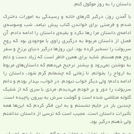
داستان را به روز موکول کنم.
با آمدن روز، درگیر کارهای خانه و رسیدگی به امورات دخترک
شدم و فرصتی برای خواندن کتاب پیش نیامد. شب وسوسه‌ی
ادامه‌ی داستان مرا رها نکرد و بقیه‌ی داستان را ادامه دادم. آن
فصل از داستان مربوط به درگیری راوی با موجودی بود که روح
سریولت را تسخیر کرده بود. این روزها درگیر دنیای برزخ و سفر
روح هم هستم. شاید برای همین خاطر است که زیاد دست و دلم
به نوشتن نمی‌رود و بیشتر ترجیح می‌دهم که داستان‌های مربوط
به ارواح را بخوانم. تا زمانی که چشمانم گرم شود، داستان را
ادامه دادم؛ ولی دیگر خواب نبودم. در خواب، بیدار بودم و دائم
سریولت را دور و برِ خودم می‌دیدم. مردی با سری که از شلیک
گلوله متلاشی شده است و گوشت سرش به بیرون پاچیده است.
چندین بار در جایم نشستم و به این فکر کردم که این‌ها همه
تأثیرات داستان است. عجیب است که ترسی از داستان نداشتم
ولی ذهنم درگیر بود.
صبح وقتی برای نوشتن صفحات صبحگاهی بیدار شدم، احساس