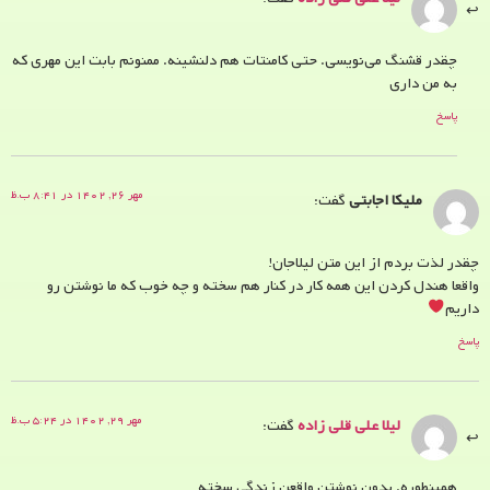
چقدر قشنگ می‌نویسی. حتی کامنتات هم دلنشینه. ممنونم بابت این مهری که
به من داری
پاسخ
مهر ۲۶, ۱۴۰۲ در ۸:۴۱ ب.ظ
ملیکا اجابتی
گفت:
چقدر لذت بردم از این متن لیلاجان!
واقعا هندل کردن این همه کار در کنار هم سخته و چه خوب که ما نوشتن رو
داریم
پاسخ
مهر ۲۹, ۱۴۰۲ در ۵:۲۴ ب.ظ
لیلا علی قلی زاده
گفت:
همینطوره. بدون نوشتن واقعن زندگی سخته