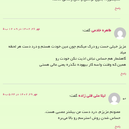
پاسخ
مهر ۲۶, ۱۴۰۲ در ۱۲:۰۹ ب.ظ
طاهره خادمی
گفت:
عزیز خیلی حست رو درک میکنم چون عین خودت هستم و درد دست هر لحظه
میاد
گاهشمار هم حساس نباش اذیت نکن خودت رو
همین که وقتت واسه کار بیهوده نگذره یعنی عالی هستی
پاسخ
مهر ۲۹, ۱۴۰۲ در ۵:۲۴ ب.ظ
لیلا علی قلی زاده
گفت:
ممنونم عزیزم. درد دست من بیشتر عصبی هست.
حساس شدن روش استرسم رو بالا می‌بره
پاسخ