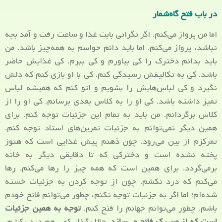
در باب فتح گاه‌شمار
اما من پرواز می‌کنم. اگر نگرانی بابت غذا و ساعت رفت و آمد بچه
نباشد، پرواز می‌کنم. اما باید دائم حواسم به همه‌چیز باشد. من
باید بدانم دخترک را کی بیاورم و کی ببرم. کی غذایش حاضر
باشد. کی به تکالیفش رسیدگی کنم. کی با او بازی کنم که دلش
نگیرد و کی لباس‌هایش را بشویم و اتو کنم که همیشه لباس
تمیز داشته باشد. کی او را به کلاس بعدی برسانم. کی او را از
کلاس برگردانم. من باید به تمام این جزئیات توجه کنم. برای
همین دیگر نمی‌توانم به جزئیات تمرین‌های استاد توجه کنم.
تمرکزم از بین می‌رود. چون ذهنم پیش غذایی است که هنوز
پخته نشده است و دخترکی که تا دقایقی دیگر به خانه
برمی‌گردد. برای همین است که همه چیز را رها می‌کنم. رها
می‌کنم که درد نکشم. چون از توجه کردن به جزئیات خسته
شده‌ام؛ اما اگر به جزئیات توجه نکنم، چطور می‌توانم فاتح خودم
باشم. چطور می‌توانم جهانم را فتح کنم.
توجه به همین جزئیات
است که از من یک فاتح می‌سازد.
حالا بگذار کمی هم درد بکشم.