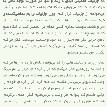
که
جزئیات اهمیتی ابدی دارند و تنها در صورت توجه کافی به
جزئیات است که می‌توان به کلیات واقف شد
؛ اما بازهم گاهی
می‌خواهم از جزئیات فرار کنم. چون
جزئیات برایم تداعی‌کننده‌ی
درد است.
کلاس‌ها را رها می‌کنم. دوست ندارم تخماق فشار بالای
سرم باشد. دوست ندارم کسی مدام مرا تحقیر کند. با آنکه هیچ
کدام توبیخ‌ها مستقیم نیست و استاد از کلیات حرف می‌زند؛ اما
ذهن جزئی نگر همه‌چیز را به خودم نسبت می‌دهد. فکر می‌کنم
که استاد از عمد کلیات را می‌گوید که هر جزء آن را به خودش
بگیرد. من مقصر هستم.
تمام روزها و ساعت‌هایی را که بی‌وقفه تلاش کرده‌ام رها می‌کنم
و فقط به روزهایی فکر می‌کنم که فرار کرده‌ام. فرار برایم بزرگ
می‌شود. فرار تمام دنیای من می‌شود. همیشه فرار کرده‌ام. هر
وقت که دیوار ترس در مقابلم قد علم کرد، فرار کردم. خودم را
زیر میز پنهان کردم. این‌بار هم فرار کردم؛ اما خیلی دور نشدم.
جایی ماندم که بتوانم هر وقت با ترس‌هایم کنار آمدم، برگردم؛
همیشه طوری فرار می‌کردم که دیگر دست هیچ کسی به من