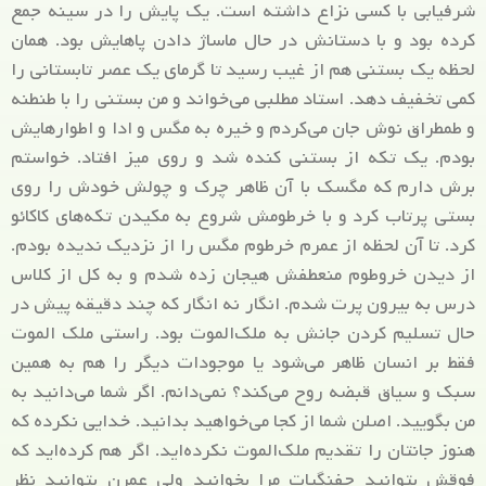
شرفیابی با کسی نزاع داشته است. یک پایش را در سینه جمع
کرده بود و با دستانش در حال ماساژ دادن پاهایش بود. همان
لحظه یک بستنی هم از غیب رسید تا گرمای یک عصر تابستانی را
کمی تخفیف دهد. استاد مطلبی می‌خواند و من بستنی را با طنطنه
و طمطراق نوش جان می‌کردم و خیره به مگس و ادا و اطوارهایش
بودم. یک تکه از بستنی کنده شد و روی میز افتاد. خواستم
برش دارم که مگسک با آن ظاهر چرک و چولش خودش را روی
بستی پرتاب کرد و با خرطومش شروع به مکیدن تکه‌های کاکائو
کرد. تا آن لحظه از عمرم خرطوم مگس را از نزدیک ندیده بودم.
از دیدن خروطوم منعطفش هیجان زده شدم و به کل از کلاس
درس به بیرون پرت شدم. انگار نه انگار که چند دقیقه پیش در
حال تسلیم کردن جانش به ملک‌الموت بود. راستی ملک الموت
فقط بر انسان ظاهر می‌شود یا موجودات دیگر را هم به همین
سبک و سیاق قبضه روح می‌کند؟ نمی‌دانم. اگر شما می‌دانید به
من بگویید. اصلن شما از کجا می‌خواهید بدانید. خدایی نکرده که
هنوز جانتان را تقدیم ملک‌الموت نکرده‌اید. اگر هم کرده‌اید که
فوقش بتوانید جفنگیات مرا بخوانید ولی عمرن بتوانید نظر