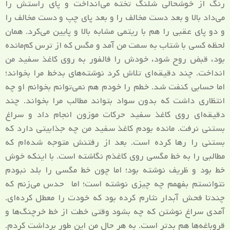
رنگ از خوشحالی شلنگ تخته می‌انداخت و پای راستش را
می‌داد بالا و بعد دست مخالف را و بعد پای چپ و دست مخالف را
و دو پای عقبی را هم با ریتمی مشابه بالا و پایین می‌کرد. همان
لحظه کسی با شتاب به سمت من آمد و مگس که از ترس کم‌مانده
بود، قبض روح شود، خودش را فالفور به روی کاغذ سفید من
انداخت. چند دقیقه‌ای تلاش کرد نوشته‌های بدخط مرا بخواند؛
اما حسابی کنفت شد. خطم را خودم هم نمی‌توانم بخوانم او چه
انتظاری داشت که بدون سواد بتواند مطالب مرا بخواند. چند
دقیقه‌ای روی کاغذ سفید حرکات موزون انجام داد و سراغ
بستنی نرفت. مانده بودم کاغذ سفید من چه جذابیتی دارد که
بستنی را رها کرده است. بعد از رفتنش متوجه شده‌ام که
مطالبی را به خط مگسی روی کاغذم نگاشته است. با اینکه خوش
خط بود و ظریف نوشته بود؛ اما چون خط مگسی را بلد نبودم
نتوانستم بفهمم چه چیزی نوشته است؛ اما حدس می‌زنم که
چندتا فحش آبدار نثارم کرده بود که خودت را معطل کرده‌ای.
آمدی سراغ نوشتن که چه بشود وقتی خطت از خط خرچنگ‌ها و
قروباغه‌ها هم بدتر است. به هر حال من این طور برداشت کردم.