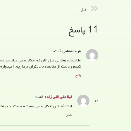
قبل
11 پاسخ
فریبا معظمی
گفت:
متاسفانه وقتایی مثل الان که افکار منفی میاد سراغم
کنیم و دست از مقايسه با دیگران برداریم. امیدوار
پاسخ
لیلا علی قلی زاده
گفت:
انشالله. این افکار منفی همیشه هست. با نوش
پاسخ