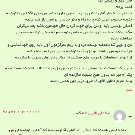
متن قوی و زیبایی بود
لذت بردم
با احترام به نظر آقای کلانتری عزیز لیلون جان به نظر من حتی اگه اون دلنوشته
بتونه حالمونو خوب کنه یا یه راه و فکر جدیدی برامون باز کنه عالیه
اصلن نوشتن باید اولش برای خوب کردن حال خودمون باشه بعد دیگران
مگه اینکه بخواییم توی یه حوزه خاص بنویسیم که با دل نوشته سنخیتی
نداشته باشه
من و تویی که دغدغه توسعه فردی داریم تمرکزمون اول باید روی خودشناسی و
فردیت خودمون باشه، تو دل یک دلنوشته خیلی چیزا میتونه باشه
از انواع احساسات با درجه های مختلف تا افکار و باورهای مخرب یا سازنده
چیزی که هست نباید همش سیر نوشتاریمون دل نوشته ناله باشه که همیشه به
یک آه میرسه بدون هیچ نتیجه سازنده ای
و به نظرم منظور آقای کلانتری عزیزمون همین باشه.
پاسخ
خرداد ۹, ۱۴۰۲ در ۵:۳۹ ق.ظ
لیلا علی قلی زاده
گفت:
بله دقیقن همینه که میگی؛ اما گاهی آدم میمونه که آیا این نوشته ارزش