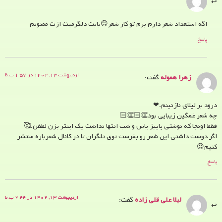
اگه استعداد شعر دارم برم تو کار شعر😊بابت دلگرمیت ازت ممنونم
پاسخ
اردیبهشت ۱۳, ۱۴۰۲ در ۱:۵۷ ب.ظ
زهرا هموله
گفت:
درود بر لیلای نازنینم.❤
چه شعر غمگین زیبایی بود👏🏻👏🏻
فقط اونجا که نوشتی پاییز یاس و شب انتها نداشت یک اینتر بزن لطفن.🥰
اگر دوست داشتی این شعر رو بفرست توی تلگران تا در کانال شعرباره منتشر
کنیم😍
پاسخ
اردیبهشت ۱۳, ۱۴۰۲ در ۲:۴۴ ب.ظ
لیلا علی قلی زاده
گفت: