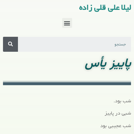
لیلا علی قلی زاده
پاییز یأس
شب بود.
شبی در پاییز
شب عجیبی بود