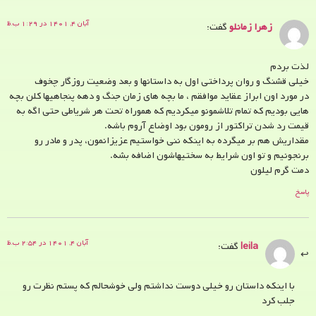
آبان ۴, ۱۴۰۱ در ۱:۲۹ ب.ظ
زهرا زمانلو
گفت:
لذت بردم
خیلی قشنگ و روان پرداختی اول به داستانها و بعد وضعیت روزگار چخوف
در مورد اون ابراز عقاید موافقم ، ما بچه های زمان جنگ و دهه پنجاهیها کلن بچه
هایی بودیم که تمام تلاشمونو میکردیم که هموراه تحت هر شریاطی حتی اگه به
قیمت رد شدن تراکتور از رومون بود اوضاع آروم باشه.
مقداریش هم بر میگرده به اینکه ننی خواستیم عزیزانمون، پدر و مادر رو
برنجونیم و تو اون شرایط به سختیهاشون اضافه بشه.
دمت گرم لیلون
پاسخ
آبان ۴, ۱۴۰۱ در ۲:۵۴ ب.ظ
leila
گفت:
با اینکه داستان رو خیلی دوست نداشتم ولی خوشحالم که پستم نظرت رو
جلب کرد