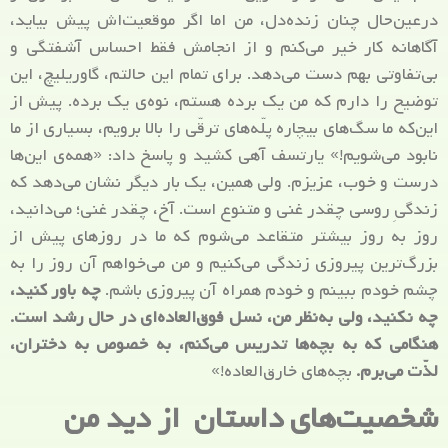
درعین‌حال چنان زنده‌دل، من اما اگر موقعیت‌اش پیش بیاید،
آگاهانه کار خیر می‌کنم و از انجامش فقط احساس آشفتگی و
بی‌تفاوتی بهم دست می‌دهد. برای تمام این حالتم، گاوریلیچ، این
توضیح را دارم که من یک برده هستم، نوه‌ی یک برده. پیش از
این‌که ما سگ‌های بیچاره پلّه‌های ترقّی را بالا برویم، بسیاری از ما
نابود می‌شویم!» یارتسف آهی کشید و پاسخ داد: «همه‌ی این‌ها
درست و خوب، عزیزم. ولی همین، یک بار دیگر نشان می‌دهد که
زندگیِ روسی چقدر غنی و متنوع است. آخ، چقدر غنی؛ می‌دانید،
روز به روز بیشتر متقاعد می‌شوم که ما در روزهای پیش از
بزرگ‌ترین پیروزی زندگی می‌کنیم و من می‌خواهم آن روز را به
چشم خودم ببینم و خودم همراه آن پیروزی باشم.
چه باور کنید،
چه نکنید، ولی به‌نظر من، نسل فوق‌العاده‌ای در حال رشد است.
هنگامی که به بچه‌ها تدریس می‌کنم، به خصوص به دختران،
لذّت می‌برم.
بچه‌های خارق‌العاده!»
شخصیت‌های داستان از دید من