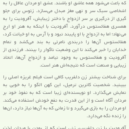
که باعث می‌شود همه عاشق او باشند. عشق او مردان عاقل را به
اشخاصی سبک سر و تهی مغز مبدل می‌سازد. زئوس برای جلو
گیری از درگیری بر سر ازدواج با دختر زیبایش، آفرودیت را به
همسری هفائستوس درآورد. آفرودیت با اینکه به هنر او ارج
می‌نهاد؛ اما به ازدواج با او پایبند نبود و با آرس به او خیانت کرد،
هفائستوس آن‌ها را دربندی نامرئی به بند می‌کشد و تمام
خدایان را خبر می‌کند تا این وضعیت ناگوار را بینند. فرزندی از
آفرودیت و هفائستوس به وجود نیامد و ازدواج آن‌ها، اتحاد
زیبایی و صنعت است که نتیجه‌اش هنر است.
برای شناخت بیشتر زن دلفریب کافی است فیلم غریزه اصلی را
ببینید. شخصیت کاترین ترمپل، این کهن الگو را به خوبی به
نمایش می‌گذارد. او نویسنده‌ای زیبا است که به نفوذ خود بر
مردان آگاه است و از این قدرت به نفع خودش استفاده می‌کند.
او مردان را به بازی می‌گیرد و تا زمانی که به آن‌ها نیاز دارد، ان‌ها
را زنده نگه می‌دارد.
آفرودیت یا زن دلفریب، زنی است که از بودن با مردان لذت