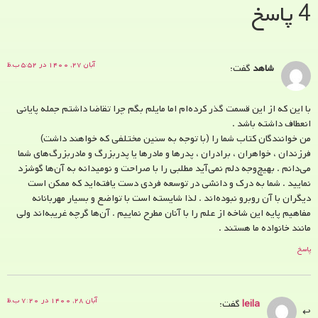
4 پاسخ
آبان ۲۷, ۱۴۰۰ در ۵:۵۲ ب.ظ
شاهد
گفت:
با این که از این قسمت گذر کرده‌ام اما مایلم بگم چرا تقاضا داشتم جمله پایانی
انعطاف داشته باشد .
من خوانندگان کتاب شما را (با توجه به سنین مختلفی که خواهند داشت)
فرزندان ، خواهران ، برادران ، پدرها و مادر‌ها یا پدربزرگ و مادربزرگ‌های شما
می‌دانم . بهیچ‌وجه دلم نمی‌آید مطلبی را با صراحت و نومیدانه به آن‌ها گوشزد
نمایید . شما به درک و دانشی در توسعه فردی دست یافته‌اید که ممکن است
دیگران با آن روبرو نبوده‌اند . لذا شایسته است با تواضع و بسیار مهربانانه
مفاهیم پایه این شاخه از علم را با آنان مطرح نماییم . آن‌ها گرچه غریبه‌اند ولی
مانند خانواده ما هستند .
پاسخ
آبان ۲۸, ۱۴۰۰ در ۷:۲۰ ب.ظ
leila
گفت: