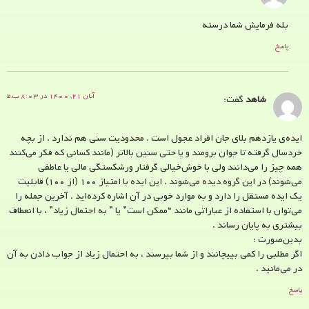
بله فرمایش شما درسته
پاسخ
آبان ۲۱, ۱۴۰۰ در ۸:۰۳ ب.ظ
شاهد
گفت:
ایده‌ی یازدهم بلای جان افراد عجول است . محدودیت سنی هم ندارد . از بچه
خردسال گرفته تا جوان برومند و یا حتی سنین بالاتر (مانند کسانی که فکر می‌کنند
همه چیز را می‌دانند ولی با خوش‌خیالی گرفتار ورشکستگی مالی یا عاطفی
می‌شوند) در این گروه دیده می‌شوند . این ایده با امتیاز ۱۰۰ (از ۱۰۰) قابلیت
یک ایده مستقل را دارد و به موارد خوبی در آن اشاره کرده‌اید . آخرین جمله را
می‌توان با استفاده از عباراتی مانند “ممکن است” یا ” به احتمال زیاد” ، با انعطاف
بیشتری به پایان رساند .
بدین‌صورت :
اگر مطلبی را کمی بپیچانند و از شما بپرسند ، به احتمال زیاد از جواب دادن به آن
در می‌مانید .
پاسخ