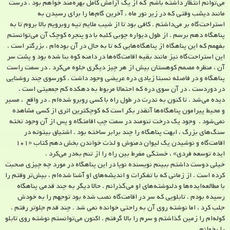
می‌توانم انتظار داشته باشم که از یک آرامش کامل بهره‌مند خواهم بود . درست
مانند دیشب وقتی که در زیر نور ماه ، آخرین گام‌ها را برای رسیدن به
استراحت‌گاه بر می‌داشتم . کافی بود تا از شیب ملایم تپه روبرویم بالا بروم تا به
پناهگاه دهم برسم . از طول دیواره چوبی کلبه با دو پنجره کوچک آن می‌توانستم
بفهمم که این پناهگاه از پناهگاه‌هایی که تا به حال در آن بوده‌ام ، بزرگتر است .
این استراحت‌گاه نیز مانند بقیه اقامت‌گاه‌ها در دامنه کوه بنا شده بود و پشت سر
آن ، منظره مصمم کوهستان بیش از هر چیز دیگری جلوه می‌کرد . در سمت راست
پناهگاه و در فاصله نسبتا زیادی دره‌ عریضی وجود داشت . کورسوی چند روشنایی
در دوردست ، در آن سوی دره که احتمالا مربوط به دهکده کم جمعیتی است ،
دیده می‌شد . تا کنون به ندرت در طول راه با کسی روبرو شده‌ام . در واقع ، مسیر
و محیط پیرامون پناهگاه‌ها آنقدر بکر است که کوچکترین اثری از کسی مشاهده
نمی‌شود . وجود یک درخت تنومند در سمت چپ اقامتگاه و پس از آن وجود تخته
سنگ‌های بزرگ ، ابهت پناهگاه را چند برابر ساخته بود . اشتیاق بیتوته در
اقامت‌گاه و نوشیدن یک لیوان دمنوش و لذت خواندن بخش دهم کتاب «۱۰۱
ایده توسعه فردی» ، خستگی مفرط بین راه را از تنم به‌در می‌کرد .
خیلی دوست داشتم ببینم نویسنده نوپا در این پناهگاه در مورد چه چیزی صحبت
کرده است . از زمانی که با تفکرات و اندیشه‌های او آشنا شده‌ام ، بیش‌تر وقتم را
با مطالعه‌ایده‌ها و دلنوشته‌های او می‌گذرانم . حالا دیگر به چند قدمی پناهگاه
رسیده بودم . تابلویی که سر در اقامت‌گاه نصب شده بود توجهم را به خودش
جلب کرد ، اما نوشته روی آن به راحتی خوانده نمی شد . چند قدم جلوتر رفتم .
کوله‌ام را زمین گذاشتم و سرم را بالا گرفتم . اکنون می‌توانستم نوشته روی تابلو
را بخوانم .