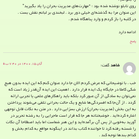
روی تابلو نوشته شده بود : “مهارت‌های مدیریت بحران را یاد بگیرید”
این عنوان مرا به گذشته‌ای خیلی دور برد . لبخندی بر لبانم نقش بست .
در کلبه را باز کردم و وارد پناهگاه شدم .
ادامه دارد
پاسخ
آبان ۱۵, ۱۴۰۰ در ۷:۴۰ ب.ظ
شاهد
گفت:
خب ، با توضیحاتی که عرض کردم الان جا دارد عنوان کنم که این ایده بدون هیچ
شکی کاملا در جایگاه یک ایده قرار دارد . اهمیت این ایده آن‌قدر زیاد است که
نمی‌توان به سادگی از آن عبور کرد بلکه باید راهکارهای علمی یا تجربی ارائه
گردد . از آن‌جا که افسردگی‌ها شایع و یک حالت بحرانی تلقی می‌شوند پرداختن
به این بخش (مدیریت بحران) ارزش بسزایی دارد . در متن به نکات قابل توجهی
اشاره کرده‌اید . خوشبختانه هر جا که قرار است ماجرایی را به رشته تحریر در
آورید به‌خوبی از پس آن برآمده‌اید و این هنر شماست اما باید اصطلاحا آن نکات
را شسته رفته کرد تا خواننده کتاب بداند در اینگونه مواقع به کدام بخش و
کدام بندها توجه کند .