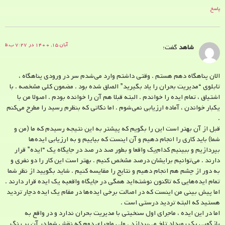
پاسخ
آبان ۱۵, ۱۴۰۰ در ۷:۲۷ ب.ظ
شاهد
گفت:
الان پناهگاه دهم هستم . وقتی داشتم وارد می‌شدم سر در ورودی پناهگاه ،
تابلوی “مدیریت بحران را یاد بگیرید” الصاق شده بود . مضمون کلی مشخصه . با
اشتیاق ، تمام ایده را خواندم . البته قبلا هم آن را خوانده بودم . اصولا من با
یکبار خواندن ، آماده ارزیابی نمی‌شوم . اما نکاتی که بنظرم رسید را مطرح می‌کنم
.
قبل از آن بهتر است این را بگویم که پیشتر به این نتیجه رسیدم که ما (من و
شما) باید کاری را انجام دهیم و آن اینست که بیاییم و به ارزیابی ایده‌ها
بپردازیم و ببینیم کدام‌یک واقعا و بطور صد در صد در جایگاه یک “ایده” قرار
دارند . می‌توانیم برایشان درصد مشخص کنیم . بهتر است این کار را دو نفری و
به دور از چشم هم‌ انجام دهیم و نتایج را مقایسه کنیم . شاید بگویید از نظر شما
تمام ایده‌هایی که تاکنون نوشته‌اید همگی در جایگاه واقعیه یک ایده قرار دارند .
اما پیش بینی من اینست که در اصالت برخی ایده‌ها در مقام یک ایده دچار تردید
هستید که البته تردید درستی است .
اما در این ایده ، ماجرای اول سنخیتی با مدیریت بحران ندارد و در واقع به
بازگویی یک رویداد تلخ می‌پردازد . ولی ماجرای دوم که نقش شما در آن پر رنگ