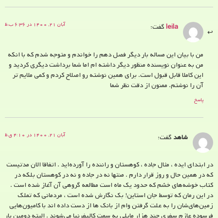
آبان ۲۱, ۱۴۰۰ در ۶:۳۶ ب.ظ
leila
گفت:
من با بیان این مساله بار دیگر فصل دهم را خواندم و متوجه شدم که با انکه
من به عنوان نویسنده منظور دیگر داشته ام اما شما برداشت دیگری کردید و
این کاملا قابل قبول است. برای همین نوشته رو اصلاح کردم و کمی ملایم تر
آن را نوشتم. ممنون از دقت نظر شما
پاسخ
آبان ۲۱, ۱۴۰۰ در ۴:۱۰ ق.ظ
شاهد
گفت:
در ابتدای ایده ، مثال جاده ، کوهستان و راننده را آورده‌اید . اتفاقا الان مدتیست
که در همین حال و روز قرار دارم . منتها نه در جاده و نه در کوهستان بلکه در
کتاب خوشه‌های خشم که حدود یک ماه است مطالعه گروهی آن آغاز شده است .
در این رمان که توسط جان استاین! بک نگارش شده است ، مردمانی که تملک
زمین‌های‌شان را به علت گرفتن وام از بانک ها از دست داده اند با کامیون‌هایی
فرسوده عازم سفری چند هزار مایلی به سمت کالیفرنیا می‌شوند . البته دومین بار