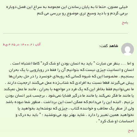
خیلی ممنون. حتما تا به پایان رساندن این مجموعه به سراغ این فصل دوباره
برمی گردم و با دید وسیع تری موضوع رو بررسی می کنم
پاسخ
آبان ۲۱, ۱۴۰۰ در ۴:۲۵ ق.ظ
شاهد
گفت:
و اما …. بنطر من عبارت ” باید به انسان بودن او شک کرد” کاملا اشتباه است .
انسان و انسانیت چیزی نیست که بتوانیم آن را فقط در رویارویی با یک بحران
بسنجیم . مخصوصا این که شیوه کسانی که رویه‌ای خونسرد را در حل بحران‌ها
پیش می‌گیرند قطعا نسبت به افرادی که شتاب‌زده عمل می‌کنند ارجحیت دارند .
ما نمی‌توانیم فقط بخاطر این که یک فرد در مواجهه با بحران ، مانند ما عمل نمیکند
یا مانند ما فکر نمی‌کند یا مانند ما درگیر قضایا نمی‌شود ، برچسب غیر انسان بودن
بزنیم . البته این را می‌دانم که ممکن است این برداشت ، منظور شما نبوده باشد
ولی از منظر یک مخاطب و خواننده کتاب ، چیزی که نوشته‌اید بخواهید یا
نخواهید همین تعبیر را دارد . شاید بهتر بود می‌نوشتید : ” باید به درک و
احساسات او شک کرد” .
پاسخ