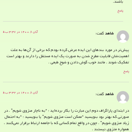
باشند.
پاسخ
آبان ۶, ۱۴۰۰ در ۳:۳۷ ب.ظ
شاهد
گفت:
پیش‌تر در مورد بندهای این ایده عرض کرده بودم که برخی از آن‌ها به علت
اهمیت‌شان قابلیت مطرح شدن به صورت یک ایده مستقل را دارند و بهتر است
تفکیک شوند . مانند خوب گوش دادن و شوخ طبعی .‌
پاسخ
آبان ۶, ۱۴۰۰ در ۳:۳۲ ب.ظ
شاهد
گفت:
در ابتدای پاراگراف دوم این عبارت را بکار برده‌اید : “به ناچار منزوی شویم” . در
صورتی که بهتر بود بنویسید “ممکن است منزوی شویم” یا بنویسید : “به احتمال
زیاد منزوی شویم” . چون در واقع تمام کسانی که با جامعه ارتباط برقرار نمی‌کنند ،
همواره متزوی نیستند .