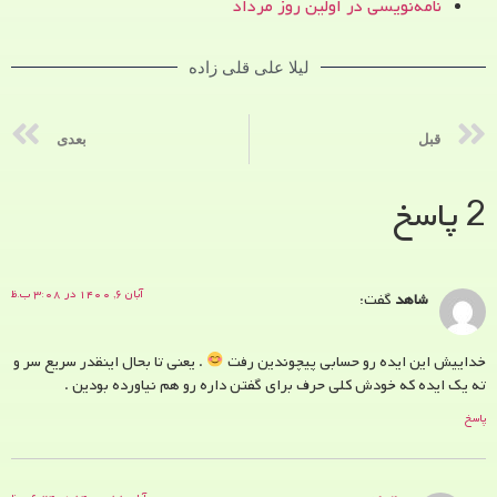
نامه‌نویسی در اولین روز مرداد
لیلا علی قلی زاده
قبل
بعدی
2 پاسخ
آبان ۶, ۱۴۰۰ در ۳:۰۸ ب.ظ
شاهد
گفت:
خداییش این ایده رو حسابی پیچوندین رفت
. یعنی تا بحال اینقدر سریع سر و
ته یک ایده که خودش کلی حرف برای گفتن داره رو هم نیاورده بودین .
پاسخ