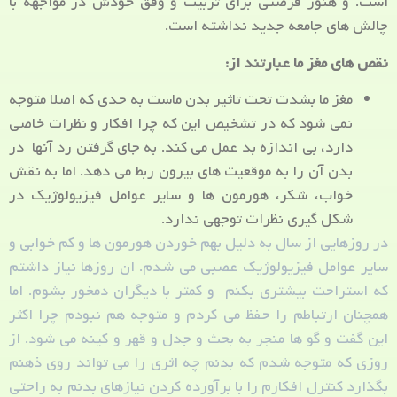
است. و هنوز فرصتی برای تربیت و وفق خودش در مواجهه با
چالش های جامعه جدید نداشته است.
نقص های مغز ما عبارتند از:
مغز ما بشدت تحت تاثیر بدن ماست به حدی که اصلا متوجه
نمی شود که در تشخیص این که چرا افکار و نظرات خاصی
دارد، بی اندازه بد عمل می کند. به جای گرفتن رد آنها در
بدن آن را به موقعیت های بیرون ربط می دهد. اما به نقش
خواب، شکر، هورمون ها و سایر عوامل فیزیولوژیک در
شکل گیری نظرات توجهی ندارد.
در روزهایی از سال به دلیل بهم خوردن هورمون ها و کم خوابی و
سایر عوامل فیزیولوژیک عصبی می شدم. ان روزها نیاز داشتم
که استراحت بیشتری بکنم و کمتر با دیگران دمخور بشوم. اما
همچنان ارتباطم را حفظ می کردم و متوجه هم نبودم چرا اکثر
این گفت و گو ها منجر به بحث و جدل و قهر و کینه می شود. از
روزی که متوجه شدم که بدنم چه اثری را می تواند روی ذهنم
بگذارد کنترل افکارم را با برآورده کردن نیازهای بدنم به راحتی