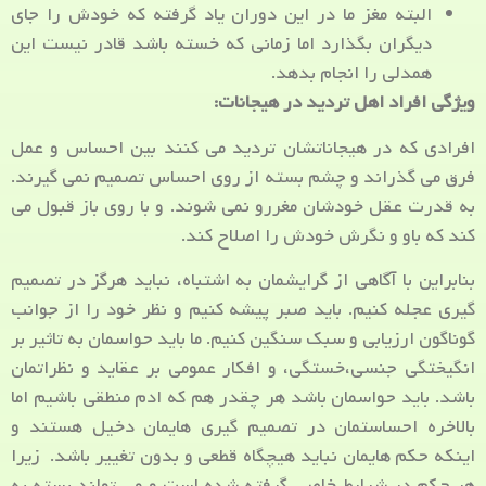
البته مغز ما در این دوران یاد گرفته که خودش را جای
دیگران بگذارد اما زمانی که خسته باشد قادر نیست این
همدلی را انجام بدهد.
ویژگی افراد اهل تردید در هیجانات:
افرادی که در هیجاناتشان تردید می کنند بین احساس و عمل
فرق می گذراند و چشم بسته از روی احساس تصمیم نمی گیرند.
به قدرت عقل خودشان مغررو نمی شوند. و با روی باز قبول می
کند که باو و نگرش خودش را اصلاح کند.
بنابراین با آگاهی از گرایشمان به اشتباه، نباید هرگز در تصمیم
گیری عجله کنیم. باید صبر پیشه کنیم و نظر خود را از جوانب
گوناگون ارزیابی و سبک سنگین کنیم. ما باید حواسمان به تاثیر بر
انگیختگی جنسی،خستگی، و افکار عمومی بر عقاید و نظراتمان
باشد. باید حواسمان باشد هر چقدر هم که ادم منطقی باشیم اما
بالاخره احساستمان در تصمیم گیری هایمان دخیل هستند و
اینکه حکم هایمان نباید هیچگاه قطعی و بدون تغییر باشد. زیرا
هر حکم در شرایط خاصی گرفته شده است و می تواند بسته به