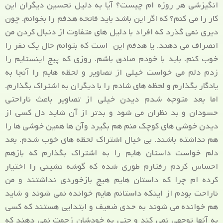
انگیزشی هر روزه ام چیست؟ آیا به دلیل تحسین دیگران این
کار را می کنم؟ که اگر این باشد باید فاتحه هدفم را بخوانم. چون
دیری نمی گذرد که افراد با دلیل های متفاوت از دنبال کردن من
انصراف می دهند. یا هدفم این است که بتوانم حال یک نفر را
خوب کنم. باید با خودم صادق باشم. روزی که پیج اینستایم را
زدم دلم می خواست خیلی از تصاویر و لحظه هایم را آنجا به
یادگار بگذارم و لحظه های شادم را با دیگران به اشتراک بگذارم.
اما بعد متوجه شدم دیدن خیلی از تصاویر باعث ناراحتی
حسودان و بد نظران می شود و بدتر از آن شاید دل کسی از
دیدن خوشی های کوچک منم هم بگیرد وآن ها همین خوشی ها را
هم نداشته باشند. بی خیال اشتراک لحظه های خوب شدم. بعد
دلم خواست داستان هایم را به اشتراک بگذارم که بازهم
احساس کردم رفتارم طوری شده که گوشه نشینی را اختیار
کرده ام چرا که داستان هایم هیچ بازخوردی نداشتند و من
ناراحت بودم از اینکه داستانم هایم خوانده نمی شوند و شاید
هم خوانده می شوند به حدی ضعیف و ابتدایی هستند که کسی
به آنها توجهی نمی کند و حتی به خودشان زحمت نمی دهند که