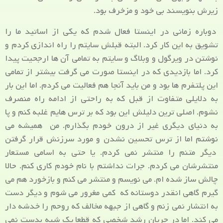
زیرش بنویسند بی خود و مزخرف بود.
دوباره زمانی در اینستا فعال شدم که یکی از اساتید ما را
تشویق به این کار کرد. البته قبلش سایتم را راه اندازی کردم و
نوشتن در ویرگول و وبلاگ و سایتم به تمامی آن ها ارجحیت پیدا
کرد. اما بازدیدی که در اینستا صورت می گرفت بیشتر از تمامی
این پلتفرم ها بود و من باید آنجا هم فعالیت می کردم. اما این بار
به دلایلی متفاوت از قبل که به راحتی از ادامه راه منصرف
نشوم. اصلی ترین دلیلش این بود که بر ترس هایم غلبه کنم و پا
به دنیای دیگری غیر از درون خودم بگذارم. من همیشه می
نوشتم اما از ترس تحسین نشدن و مورد سرزنش قرار گرفتن
دیگر متنم را منتشر نمی کردم. یا حتی به اسامی مستعار
منتشرشان می کردم. جرات نداشتم با نام خودم کاری کنم. حالا
چالش ساز شده ام. می نویسم و منتشر می کنم و بازخورد هم می
گیرم گاهی انقدر دوستانه که کمی مغرور می شوم و دیگر دست
به انتشار نمی زنم و گاهی از جبهه مخالف که روحم را خدشه دار
می کند. اما در جریان رشد شخصی که قطعا یک شبه بدست نمی