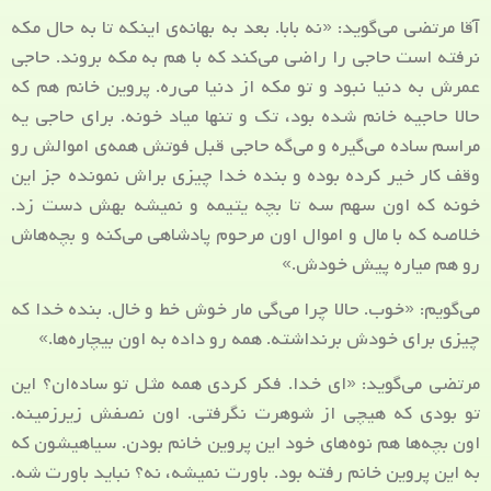
آقا مرتضی می‌گوید: «نه بابا. بعد به بهانه‌ی اینکه تا به حال مکه
نرفته است حاجی را راضی می‌کند که با هم به مکه بروند. حاجی
عمرش به دنیا نبود و تو مکه از دنیا می‌ره. پروین خانم هم که
حالا حاجیه خانم شده بود، تک و تنها میاد خونه. برای حاجی یه
مراسم ساده می‌گیره و می‌گه حاجی قبل فوتش همه‌ی اموالش رو
وقف کار خیر کرده بوده و بنده خدا چیزی براش نمونده جز این
خونه که اون سهم سه تا بچه یتیمه و نمیشه بهش دست زد.
خلاصه که با مال و اموال اون مرحوم پادشاهی می‌کنه و بچه‌هاش
رو هم میاره پیش خودش.»
می‌گویم: «خوب. حالا چرا می‌گی مار خوش خط و خال. بنده خدا که
چیزی برای خودش برنداشته. همه رو داده به اون بیچاره‌ها.»
مرتضی می‌گوید: «ای خدا. فکر کردی همه مثل تو ساده‌ان؟ این
تو بودی که هیچی از شوهرت نگرفتی. اون نصفش زیرزمینه.
اون بچه‌ها هم نوه‌های خود این پروین خانم بودن. سیاهیشون که
به این پروین خانم رفته بود. باورت نمیشه، نه؟ نباید باورت شه.