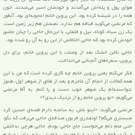
هوای پول و پله‌اش می‌آمدند و خودشان اسیر می‌شدند. خون
همه را در شیشه کرده بود. این پروین خانم اعجوبه‌ای بود. آنطور
که مرتضی می‌گوید قیافه هم ندارد. نصفش هم زیر زمین است.
یک زن سیاه، کوتاه، تپل و قلقلی. با این‌حال حاجی را چنان عاشق
خودش کرده بود که حاجی اخلاقش از این رو به آن رو شده بود.
حاجی ناخن خشک بعد از وصلت با این پروین خانم، برای دل
پروین، سفره‌های آنچنانی می‌انداخت.
فکر می‌کنم یعنی پروین خانم چه کاری کرده است که من با این
همه کمالات از انجام آن عاجزم و بعد از طلاق از شوهر اول، هنوز
نتوانسته‌ام یک شوهر خوب دست و پا کنم. به آقا مرتضی
می‌گویم: «تو پروین خانم رو از نزدیک دیدی؟»
مرتضی می‌گوید: «اینو باش. یه ساعته دارم قصه‌ی حسین کرد
شبستری می‌گم؟ اونقدری قربون صدقه‌ی حاجی می‌رفت که نگو.
حتی منم دلم می‌خواست جای حاجی بودم. حاجی هرچی بدخلقی
می‌کرد، فقط می‌خندید و با مهربونی جوابش رو می‌داد. یه بارم