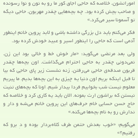
اموراتشون. خلاصه که حاجی اجاق کور ما رو به نون و نوا رسونده
و صاحب بچش کرده بود. چه بچه‌هایی چقدر مهربون. حاجی دیگه
تو آسمونا سیر می‌کرد.»
فکر می‌کنم باید دل بزرگی داشته باشی و لابد پروین خانم اینطور
آدمی است که حاجی را اینطور اسیر و عبید خودش کرده بود.
ولی بعد مرتضی می‌گوید: «مار خوش خط و خالی بود این زن.
نمی‌دونی چقدر به حاجی احترام می‌گذاشت. اون بچه‌ها چقدر
قربون صدقه‌ی حاجی می‌رفتن. زنه نشست زیر پای حاجی که بیا
تا قبل اینکه بریم اون دنیا یه چیزی به این بچه‌ها بدیم. ما پیریم
معلوم نیست شب بخوابیم فردا بیدار شیم. اونا که بچه‌های تنیت
نیستن که براشون ارث بمونه. الان باید یه کاری کرد و خلاصه که
حاج حسن حسابی خام حرف‌های این پروین خانم می‌شه و دار و
ندارش رو به نام بچه‌ها می‌کنه.»
می‌گویم: «خوب بعدش حتمن طرف کلاه‌بردار بوده و دِ برو که
رفتیم؟»