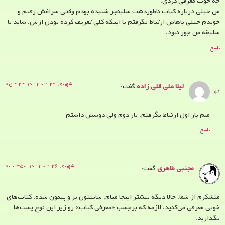
چه خوب معرفی کردی.
من خیلی درباره کتاب ناطوردشت سلینجر شنیده بودم وقتی سراغش رفتم و
خوندم خیلی باهاش ارتباط نگرفتم با اینکه کلی تعریف کرده بودن ازش. شاید با
سلیقه من جور نبود.
پاسخ
شهریور ۲۹, ۱۴۰۲ در ۴:۳۴ ق.ظ
لیلا علی قلی زاده
گفت:
منم بار اول ارتباط نگرفتم. بار دوم ولی دوسش داشتم
پاسخ
شهریور ۲۶, ۱۴۰۲ در ۳:۵۰ ب.ظ
مجتبی طاهری
گفت:
متشکرم از شما. حالا دیگه بیشتر اینجا میام. سایتتون پر و پیمون شده. کتاب‌های
خوبی معرفی می‌کنید. لازمه که برچسب «معرفی کتاب» رو زیر این نوع پست‌ها
بگذارید.