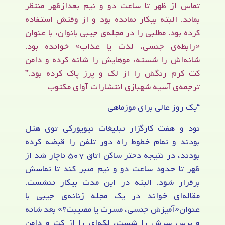
تماس از ظهر تا ساعت دو و نیم بعدازظهر منتظر
بماند. البته بیکار نمانده بود و از وقتش استفاده
کرده بود. مطلبی را در مجله‌ی جیبی بانوان، با عنوان
«رابطه‌ی جنسی، لذت یا عذاب» خوانده بود.
شانه‌اش را شسته، موهایش را شانه کرده و دامن
کت کرم رنگش را از لک و پرز پاک کرده بود.”
ترجمه‌ی آسیه شهبازی انتشارات آوای مکتوب
“یک روز عالی برای موزماهی
نود و هفت کارگزار تبلیغات نیویورکی توی هتل
بودند و تمام خطوط راه دور تلفن را قبضه کرده
بودند، در نتیجه دحتر ساکن اتاق ۵۰۷ ناچار شد از
ظهر تا حدود ساعت دو و نیم صبر کند تا تماسش
برقرار شود. البته در این مدت بیکار ننشست.
مقاله‌ای خواند در یک مجله‌ زنانه‌ی جیبی با
عنوان«آمیزش جنسی، مسرت یا مصیبت؟» بعد شانه
و برس سرش را شست، لکه‌ای را از کت و دامن