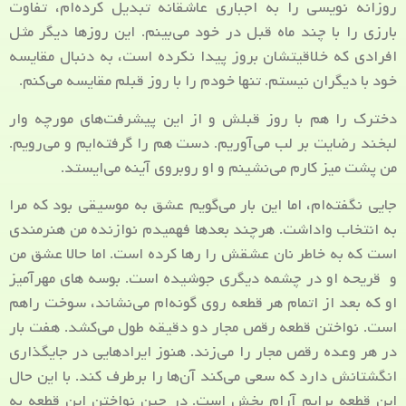
روزانه نویسی را به اجباری عاشقانه تبدیل کرده‌ام، تفاوت
بارزی را با چند ماه قبل در خود می‌بینم. این روزها دیگر مثل
افرادی که خلاقیتشان بروز پیدا نکرده است، به دنبال مقایسه
خود با دیگران نیستم. تنها خودم را با روز قبلم مقایسه می‌کنم.
دخترک را هم با روز قبلش و از این پیشرفت‌های مورچه وار
لبخند رضایت بر لب می‌آوریم. دست هم را گرفته‌ایم و می‌رویم.
من پشت میز کارم می‌نشینم و او روبروی آینه می‌ایستد.
جایی نگفته‌ام، اما این بار می‌گویم عشق به موسیقی بود که مرا
به انتخاب واداشت. هرچند بعدها فهمیدم نوازنده من هنرمندی
است که به خاطر نان عشقش را رها کرده است. اما حالا عشق من
و قریحه او در چشمه دیگری جوشیده است. بوسه های مهرآمیز
او که بعد از اتمام هر قطعه روی گونه‌ام می‌نشاند، سوخت راهم
است. نواختن قطعه رقص مجار دو دقیقه طول می‌کشد. هفت بار
در هر وعده رقص مجار را می‌زند. هنوز ایرادهایی در جایگذاری
انگشتانش دارد که سعی می‌کند آن‌ها را برطرف کند. با این حال
این قطعه برایم آرام بخش است. در حین نواختن این قطعه به