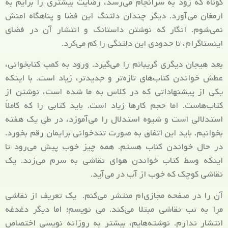
کوتاه که زود به سرانجام می‌رسد، رضایت بیشتری را برایم به
ارمغان می‌آورد. دیگر چندان دلتنگ این فضا و پناهگاه امنش
نمی‌شوم. انگار که نوشتن داستانک و انتشار آن در فضای
اینستاگرام، تا حدودی این دلتنگی را کم می‌کرد.
بعد هیجان دیگری گریبانم را می‌گیرد. ورود به کمپ کتابخوانی،
عطش خواندن کتاب‌های تازه‌تر و جدیدتر، زیاد است. با اینکه
یکی از پیشنهاداتی که در کلاس به ما شده است، نوشتن از
کتاب‌هاست. اما حجم کارها زیاد است. باید کتابی را که کاملاً
استدلالی است و شیوه استدلال را می‌آموزد، در طی یک هفته
بخوانیم. باید این اتفاق به صورت تندخوانی برایمان رقم بخورد.
در حال خواندن کتاب هستم. همه چیز خوب پیش می‌رود تا
اینکه وسط کتاب خواندن هوای نقاشی به سرم می‌زند. یک
نقاشی کوچک که خوب از آب در می‌آید.
آن را در صفحه مجازی‌ام منتشر می‌کنم. یک تعریف از نقاشی
مرا به تب نقاشی مبتلا می‌کند. می نویسم؛ اما دیگر دغدغه
انتشار ندارم. نوشته‌هایم، بیشتر به روزانه نویسی اختصاص