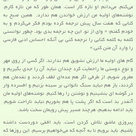
می‌کنم. می‌دانم او تازه کار است. همان طور که من تازه کارم.
نوشته‌های اولیه من ارزش خواندن هم ندارد. همین صبح به
کتابی که هفت سال پیش ترجمه کرده بودم فکر می‌کردم و به
خودم گفتم: « وای از تو. این چه ترجمه بدی بود. چطور توانستی
کلمه به کلمه کتابی را ترجمه کنی بی آنکه احساس ادبی فارسی
را وارد آن متن کنی.»
گام های اولیه ما ارزش تشویق هم ندارند. اگر کسی از روی مهر
و نوع دوستی ما راحمایت کرد چندان نباید آن را جدی بگیریم و
مغرور شویم. از طرفی اگر هم عده‌ای لطف کردند و نقدمان هم
کردند، باز هم نباید سنگ ناتوانی بر سینه بزنیم و افسرده وار
در گوشه ای بنشینیم و نوشتن را رها کنیم. نوشته‌های اولیه مان
آنقدر بد است که اگر پشت پا هم بخوریم نباید ناراحت شویم.
باید ادامه بدهیم، هرچند مسیر پیش رویمان سخت باشد.
پیروزی عاشق تلاش کردن است. باید افقی دوردست داشته
باشیم. باید برویم تا به آنچه که می‌خواهیم برسیم. این روزها که