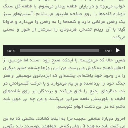
خواب می‌روم و در پایان قطعه بیدار می‌شوم. با قطعه گل سنگ
دوباره کلمه‌ها را روی صفحه مانیتور می‌نشانم. آستین‌های سبز
یک رقص عرفانی دارد و کلمه‌ها را به رقص وا می‌دارد و هاوانا
گیلا با آن ریتم تندش هردومان را سرشار از شور و مستی
می‌کند.
پخش‌کننده
00:00
00:00
صوت
همین حالا که می‌نویسم با اینکه صبح زود است؛ اما موسیق از
اعماق ذهنم به گوش می رسد. من این روزها چشمه عشق دیگری
را در وجود خود یافته‌ام. چشمه‌ای که ایزدبانوی موسیقی و هنر
چنگ خود را برداشته و برایم می‌نوازد و با حرکت گیسوانش در
باد، منظره‌ای بدیع را خلق می‌کند و پرندگان بر روی شانه‌های
لطیف و بلورینش نغمه سرایی می‌کنند و من چه بی ذوق باید
باشم که در این دشت الهام ننویسم.
امروز دوباره عشقی عجیب مرا به اینجا کشاند. عشقی که به من
می گفت باید به همه آن هایی که می خواهند بنویسند باید بگویی