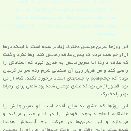
داستایفسکی در نامه‌ای که برای ناشرش د رابطه با
نیه توچکا می‌نویسد می‌گوید: «من اکنون تنها برای
امرار معاش یعنی برای پول نمی‌نویسم. بلکه به رمان
خود علاقه دارم و می‌دانم که اثر با ارزشی
می‌نویسم.»
این روزها تمرین موسیق دخترک زیادتر شده است. با اینکه بارها
از او خواسته بودم که یدون علاقه رهایش کند، رها نکرد و گفت
که علاقه دارد؛ اما تمرین‌هایش به قدری نبود که استادش را
راضی کند و من هربار روی آن صندلی شرم زده سر در گریبان
بودم که چشم‌هایم با چشم‌های استاد برخورد نکند. گناه از من
بود. قصور از من بود که عشق نوشتن شده بود مانعی برای ارتباط
بهتر با دخترک.
این روزها که عشق به میان آمده است. او تمرین‌هایش را
عاشقانه انجام می‌دهد. خودش را در اتاق حبس می‌کند و
می‌نوازد و این تمرین‌ها در حرکت نرم آرشه‌اش هویدا
شده‌است. برایم وقت و بی وقت می‌نوازد. من او را تحسین