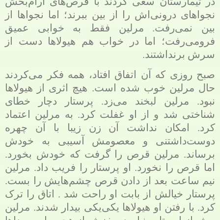
در تیمارستان سعی کردند با قرص‌های آرام‌بخش
نجواهای درونی‌اش را از بین ببرند؛ اما نجواها از
بین نمی‌رفت. مرلین فقط به خوابی عمیق
فرومی‌رفت؛ اما در خواب هم هیولاها دست از
سرش برنداشتند.
صبح روزی که آن اتفاق افتاد، همه فکر می‌کردند
حال مرلین خوب شده است. هیچ اثری از هیولاها
نبود. مرلین لبخند می‌زد. پرستار دچار خطای
شناختی شد و از او غفلت کرد. به مرلین اعتماد
کرد. امکان نداشت آن زن زیبا با آن چهره
دوست‌داشتنی و معصومش آسیبی به خودش
برساند. مرلین قرص را گرفت که خودش بخورد.
اما قرص را نخورد. او پرستار را فریب داد. مرلین
نیم ساعت بعد از دادن قرص چشم‌هایش را بست.
پرستار خیالش از بابت او راحت شد . اتاق را ترک
کرد. با رفتن او هیولاها یکی‌یکی بیدار شدند. مرلین