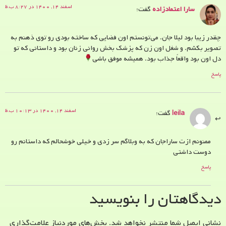
اسفند ۱۴, ۱۴۰۰ در ۸:۲۷ ب.ظ
سارا اعتمادزاده
گفت:
چقدر زیبا بود لیلا جان. می‌تونستم اون فضایی که ساخته بودی رو توی ذهنم به
تصویر بکشم. و شغل اون زن که پزشک بخش روانی زنان بود و داستانی که تو
دل اون بود واقعاً جذاب بود. همیشه موفق باشی
پاسخ
اسفند ۱۴, ۱۴۰۰ در ۱۰:۱۳ ب.ظ
leila
گفت:
ممنونم ازت ساراجان که به وبلاگم سر زدی و خیلی خوشحالم که داستانم رو
دوست داشتی
پاسخ
دیدگاهتان را بنویسید
نشانی ایمیل شما منتشر نخواهد شد.
بخش‌های موردنیاز علامت‌گذاری