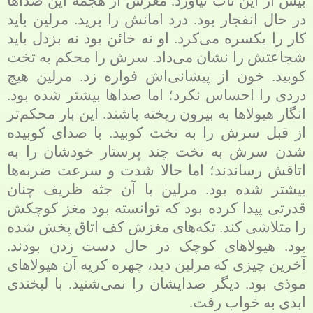
بیش از این تاب نیاورد. مغزش از هجمه این صداها
در حال انفجار بود. درد امانش را برید. مرلین باید
کار را یکسره می‌کرد. او نه خائن بود نه بزدل باید
شجاعتش را نشان می‌داد. سرش را محکم به تخت
کوبید. خون از پیشانی‌اش فواره زد. مرلین هیچ
دردی را احساس نکرد؛ اما صداها بیشتر شده بود.
انگار هیولاها به بیرون ریخته باشند. این بار محکم‌تر
از قبل سرش را به تخت کوبید. با صدای کوبیده
شدن سرش به تخت چند پرستار خودشان را به
اتاقش رساندند؛ اما حالا شدت و سرعت ضربه‌ها
بیشتر شده بود. مرلین با آن جثه ظریف چنان
قدرتی پیدا کرده بود که توانسته بود مغز کوچکش
را متلاشی کند. تکه‌های مغزش کف اتاق پخش شده
بود. هیولاهای کوچک در حال دست زدن بودند.
آخرین چیزی که مرلین دید، چهره کریه آن هیولاهای
موذی بود. دیگر صدایشان را نمی‌شنید. با لبخندی
ابدی به خواب رفت.